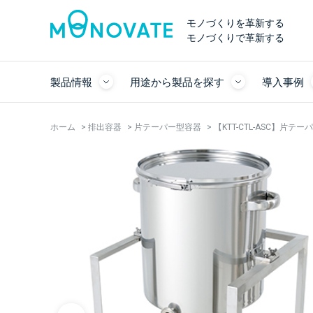
モノづくりを革新する
モノづくりで革新する
製品情報
用途から製品を探す
導入事例
ホーム
>
排出容器
>
片テーパー型容器
>
【KTT-CTL-ASC】片