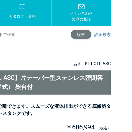
お問い合わせ
カタログ・資料
製品の相談
詳細検索
検索
品番：KTT-CTL-ASC
CTL-ASC】片テーパー型ステンレス密閉容
式） 架台付
分離できます。スムーズな液体排出ができる底傾斜タ
レスタンクです。
￥686,994
（税込）