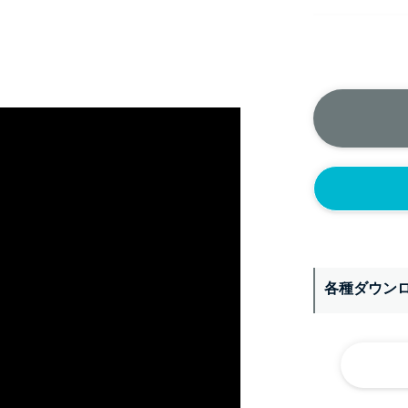
正面側の上部
ニップル
1/4’(+2
ソケット
1/4’(+2
ヘルール
1S’(+22
なし
各種ダウン