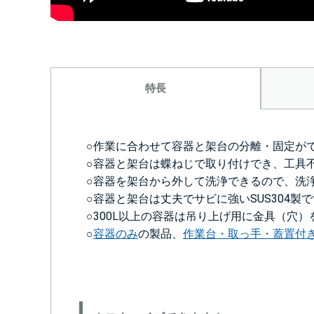
特長
○作業に合わせて容器と架台の分離・固定が
○容器と架台は蝶ねじで取り付けでき、工具
○容器を架台から外して洗浄できるので、洗
○容器と架台は丈夫でサビに強いSUS304製
○300L以上の容器は吊り上げ用に金具（穴
○
容器のみ
の製品、
作業台・取っ手・蓋置付