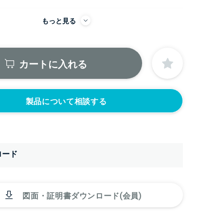
もっと見る
にノズルをつける
ニップル
ニップル
2440円)
3/8’(+22440円)
1/2’(+22440円)
カートに入れる
ソケット
ソケット
2440円)
3/8’(+22440円)
1/2’(+22440円)
ヘルール
ヘルール
440円)
1.5S’(+22440円)
2S’(+23100円)
製品について相談する
ロード
図面・証明書ダウンロード(会員)