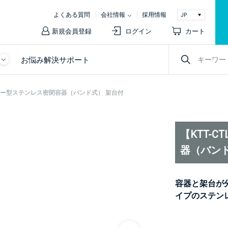
よくある質問
会社情報
採用情報
新規会員登録
ログイン
カート
お悩み解決サポート
テーパー型ステンレス密閉容器（バンド式） 架台付
【KTT-
器（バンド
容器と架台が
イプのステン