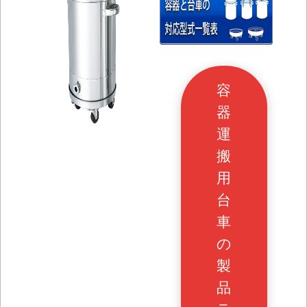
容
器
運
搬
用
台
車
の
製
品