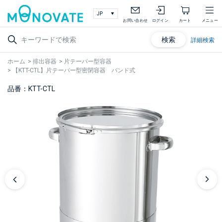
お問い合わせ
ログイン
カート
メニュー
検索
詳細検索
ホーム
>
排出容器
>
片テーパー型容器
>
【KTT-CTL】片テーパー型密閉容器 バンド式
品番：KTT-CTL