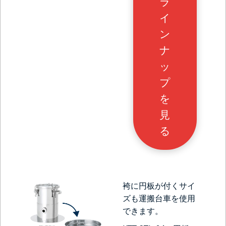
ラ
イ
ン
ナ
ッ
プ
を
見
る
袴に円板が付くサイ
ズも運搬台車を使用
できます。