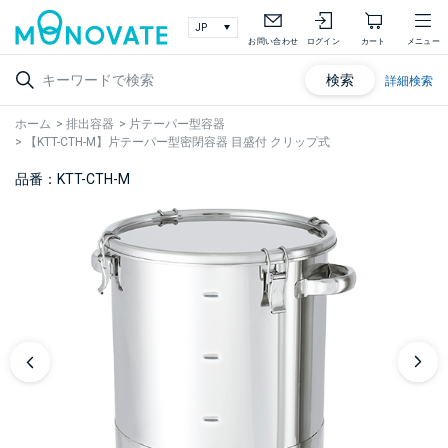
お問い合わせ
ログイン
カート
メニュー
検索
詳細検索
ホーム
>
排出容器
>
片テーパー型容器
>
【KTT-CTH-M】片テーパー型密閉容器 目盛付 クリップ式
品番：KTT-CTH-M