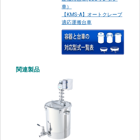
車）
【KMS-A】オートクレーブ
適応運搬台車
関連製品