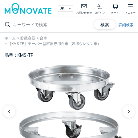
お問い合わせ
ログイン
カート
メニュー
検索
詳細検索
ホーム
>
貯蔵容器
>
台車
>
【KMS-TP】テーパー型容器専用台車（SUSウレタン車）
品番：KMS-TP