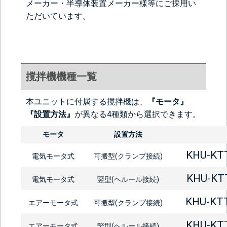
メーカー・半導体装置メーカー様等にご採用い
ただいています。
撹拌機機種一覧
本ユニットに付属する撹拌機は、
『モータ』
『設置方法』
が異なる4種類から選択できます。
モータ
設置方法
KHU-KTT
電気モータ式
可搬型(クランプ接続)
KHU-KTT
電気モータ式
竪型(ヘルール接続)
KHU-KTT
エアーモータ式
可搬型(クランプ接続)
KHU-KTT
エアーモータ式
竪型(ヘルール接続)