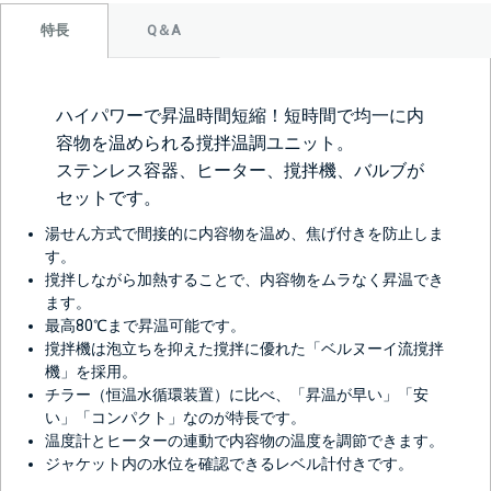
Q＆A
特長
ハイパワーで昇温時間短縮！短時間で均一に内
容物を温められる撹拌温調ユニット。
ステンレス容器、ヒーター、撹拌機、バルブが
セットです。
湯せん方式で間接的に内容物を温め、焦げ付きを防止しま
す。
撹拌しながら加熱することで、内容物をムラなく昇温でき
ます。
最高80℃まで昇温可能です。
撹拌機は泡立ちを抑えた撹拌に優れた「ベルヌーイ流撹拌
機」を採用。
チラー（恒温水循環装置）に比べ、「昇温が早い」「安
い」「コンパクト」なのが特長です。
温度計とヒーターの連動で内容物の温度を調節できます。
ジャケット内の水位を確認できるレベル計付きです。