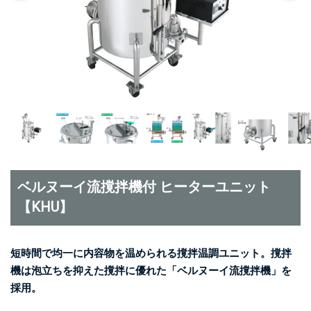
ベルヌーイ流撹拌機付 ヒーターユニット
【KHU】
短時間で均一に内容物を温められる撹拌温調ユニット。撹拌
機は泡立ちを抑えた撹拌に優れた「ベルヌーイ流撹拌機」を
採用。