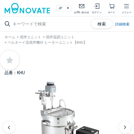
お問い合わせ
ログイン
カート
メニュー
検索
詳細検索
ホーム
>
撹拌ユニット
>
撹拌温調ユニット
>
ベルヌーイ流撹拌機付 ヒーターユニット【KHU】
品番：KHU