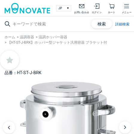
お問い合わせ
ログイン
カート
メニュー
検索
詳細検索
ホーム
>
温調容器
>
温調ホッパー容器
>
【HT-ST-J-BRK】ホッパー型ジャケット汎用容器 ブラケット付
品番：HT-ST-J-BRK