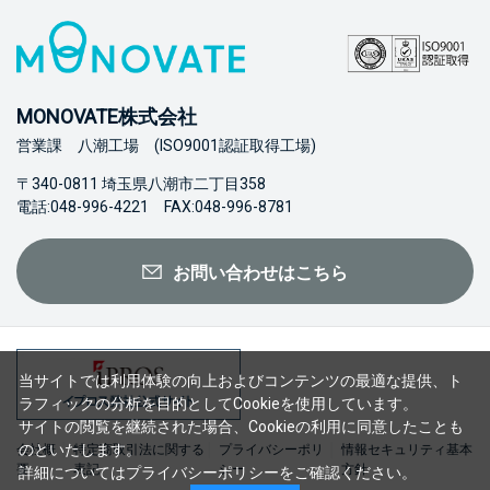
MONOVATE株式会社
営業課 八潮工場 (ISO9001認証取得工場)
〒340-0811 埼玉県八潮市二丁目358
電話:048-996-4221 FAX:048-996-8781
お問い合わせはこちら
当サイトでは利用体験の向上およびコンテンツの最適な提供、ト
ラフィックの分析を目的としてCookieを使用しています。
サイトの閲覧を継続された場合、Cookieの利用に同意したことも
のといたします。
会社概
特定商取引法に関する
プライバシーポリ
情報セキュリティ基本
要
表記
シー
方針
詳細については
プライバシーポリシー
をご確認ください。