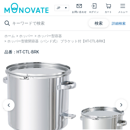
お問い合わせ
ログイン
カート
メニュー
検索
詳細検索
ホーム
>
ホッパー
>
ホッパー型容器
>
ホッパー型密閉容器（バンド式） ブラケット付【HT-CTL-BRK】
品番：HT-CTL-BRK