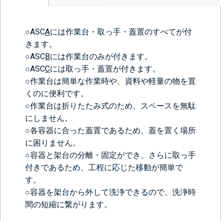
○ASC
A
には作業台・取っ手・蓋置のすべてが付
きます。
○ASC
B
には作業台のみが付きます。
○ASC
C
には取っ手・蓋置が付きます。
○作業台は簡単な作業時や、資料や軽量の物を置
くのに便利です。
○作業台は折りたたみ式のため、スペースを無駄
にしません。
○各容器に合った蓋置であるため、蓋を置く場所
に困りません。
○容器と架台の分離・固定ができ、さらに取っ手
付きであるため、工程に応じた移動が簡単で
す。
○容器を架台から外して洗浄できるので、洗浄時
間の短縮に繋がります。