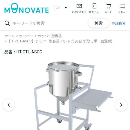
お問い合わせ
ログイン
カート
メニュー
検索
詳細検索
ホーム
>
ホッパー
>
ホッパー型容器
>
【HT-CTL-ASCC】ホッパー型容器 バンド式 架台付(取っ手・蓋置付)
品番：HT-CTL-ASCC