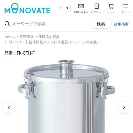
お問い合わせ
ログイン
カート
メニュー
検索
詳細検索
ホーム
>
貯蔵容器
>
仕様追加容器
>
【FK-CTH-F】粉体回収ステンレス容器（へルール2S形状）
品番：FK-CTH-F