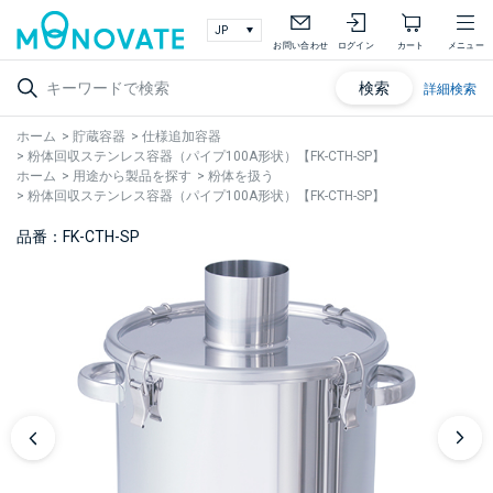
お問い合わせ
ログイン
カート
メニュー
検索
詳細検索
ホーム
>
貯蔵容器
>
仕様追加容器
>
粉体回収ステンレス容器（パイプ100A形状）【FK-CTH-SP】
ホーム
>
用途から製品を探す
>
粉体を扱う
>
粉体回収ステンレス容器（パイプ100A形状）【FK-CTH-SP】
品番：FK-CTH-SP