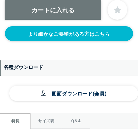
正面側の下部にノズルをつける
ニップル
ニップル
ニップル
1/4’(+22440円)
3/8’(+22440円)
1/2’(+22440円)
より細かなご要望がある方はこちら
ソケット
ソケット
ソケット
1/4’(+22440円)
3/8’(+22440円)
1/2’(+22440円)
ヘルール
ヘルール
なし
1S’(+22440円)
1.5S’(+22440円)
各種ダウンロード
図面ダウンロード(会員)
サイズ表
Q＆A
特長
＞＞詳しくはこちらから