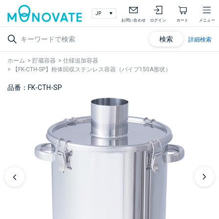
お問い合わせ
ログイン
カート
メニュー
検索
詳細検索
ホーム
>
貯蔵容器
>
仕様追加容器
>
【FK-CTH-SP】粉体回収ステンレス容器（パイプ150A形状）
品番：FK-CTH-SP