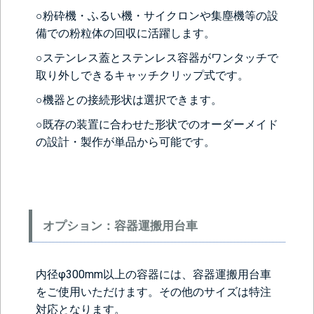
○粉砕機・ふるい機・サイクロンや集塵機等の設
背面側に部品をつける
備での粉粒体の回収に活躍します。
なし
目盛りをつける
シール座をつけ
(+10560円)
る(+10560円)
○ステンレス蓋とステンレス容器がワンタッチで
取り外しできるキャッチクリップ式です。
○機器との接続形状は選択できます。
○既存の装置に合わせた形状でのオーダーメイド
の設計・製作が単品から可能です。
＞＞詳しくはこちらから
オプション：容器運搬用台車
内径φ300mm以上の容器には、容器運搬用台車
をご使用いただけます。その他のサイズは特注
対応となります。