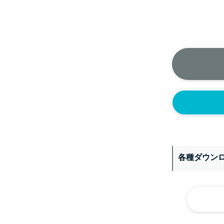
正面側の上部
ニップル
1/4’(+2
ソケット
1/4’(+2
ヘルール
1S’(+22
なし
各種ダウン