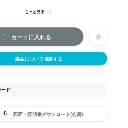
もっと見る
にノズルをつける
ニップル
ニップル
2440円)
3/8’(+22440円)
1/2’(+22440円)
カートに入れる
ソケット
ソケット
2440円)
3/8’(+22440円)
1/2’(+22440円)
ヘルール
ヘルール
440円)
1.5S’(+22440円)
2S’(+23100円)
製品について相談する
ロード
図面・証明書ダウンロード(会員)