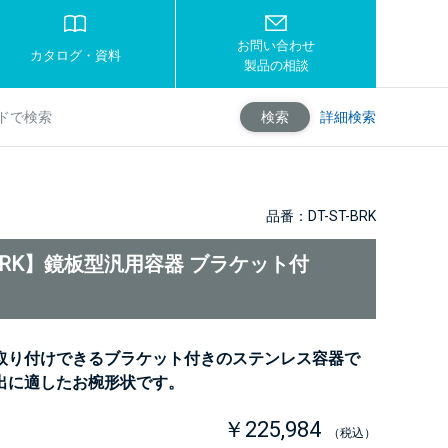
お問い合わせ
カタログ・資料
製品の相談
詳細検索
検索
品番：DT-ST-BRK
T-BRK】鏡板型汎用容器 ブラケット付
取り付けできるブラケット付きのステンレス容器で
出に適したお椀形状です。
￥225,984
（税込）