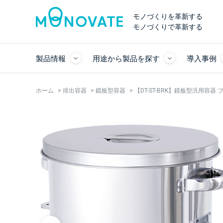
モノづくりを革新する
モノづくりで革新する
製品情報
用途から製品を探す
導入事例
ホーム
>
排出容器
>
鏡板型容器
>
【DT-ST-BRK】鏡板型汎用容器