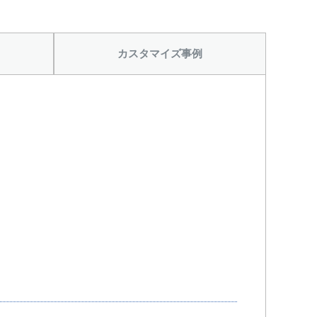
から
カスタマイズ事例
をつける
シール座をつける
カードホルダーを
(+10560円)
つける(+13200
円)
から