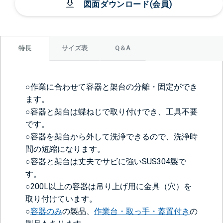
図面ダウンロード(会員)
サイズ表
Q＆A
特長
○作業に合わせて容器と架台の分離・固定ができ
ます。
○容器と架台は蝶ねじで取り付けでき、工具不要
です。
○容器を架台から外して洗浄できるので、洗浄時
間の短縮になります。
○容器と架台は丈夫でサビに強いSUS304製で
す。
○200L以上の容器は吊り上げ用に金具（穴）を
取り付けています。
○
容器のみ
の製品、
作業台・取っ手・蓋置付き
の