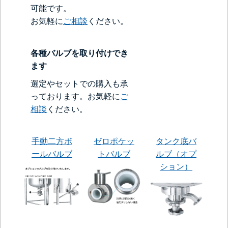
可能です。
お気軽に
ご相談
ください。
各種バルブを取り付けでき
ます
選定やセットでの購入も承
っております。お気軽に
ご
相談
ください。
手動二方ボ
ゼロポケッ
タンク底バ
ールバルブ
トバルブ
ルブ（オプ
ション）