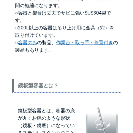
間の短縮になります。
○容器と架台は丈夫でサビに強いSUS304製で
す。
○200L以上の容器は吊り上げ用に金具（穴）を
取り付けています。
○
容器のみ
の製品、
作業台・取っ手・蓋置付き
の
製品もあります。
鏡板型容器とは？
鏡板型容器とは、容器の底
が丸くお椀のような形状
（鏡板・鏡底）になってい
るステンレスタンクのこと