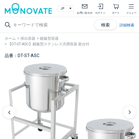
お問い合わせ
ログイン
カート
メニュー
検索
詳細検索
ホーム
>
排出容器
>
鏡板型容器
>
【DT-ST-ASC】鏡板型ステンレス汎用容器 架台付
品番：DT-ST-ASC