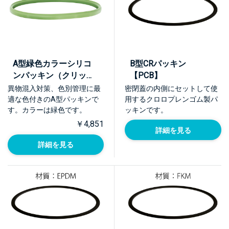
A型緑色カラーシリコ
B型CRパッキン
ンパッキン（クリップ
【PCB】
用）【PQA-GR】
異物混入対策、色別管理に最
密閉蓋の内側にセットして使
適な色付きのA型パッキンで
用するクロロプレンゴム製パ
す。カラーは緑色です。
ッキンです。
￥4,851
詳細を見る
詳細を見る