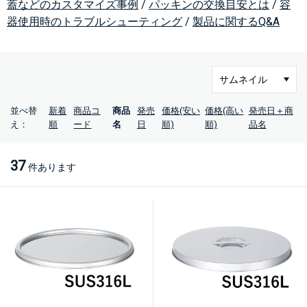
蓋などのカスタマイズ事例
/
パッキンの交換目安とは
/
容
器使用時のトラブルシューティング
/
製品に関するQ&A
並べ替
新着
商品コ
商品
発売
価格(安い
価格(高い
発売日＋商
え：
順
ード
名
日
順)
順)
品名
37
件あります