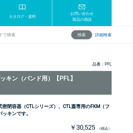
お問い合わせ
カタログ・資料
製品の相談
詳細検索
検索
品番：PFL
パッキン（バンド用）【PFL】
密閉容器（CTLシリーズ）、CTL蓋専用のFKM（フ
パッキンです。
￥30,525
（税込）