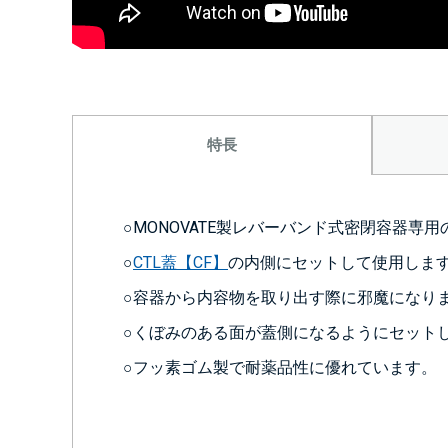
特長
○MONOVATE製レバーバンド式密閉容器専
○
CTL蓋【CF】
の内側にセットして使用しま
○容器から内容物を取り出す際に邪魔になり
○くぼみのある面が蓋側になるようにセット
○フッ素ゴム製で耐薬品性に優れています。