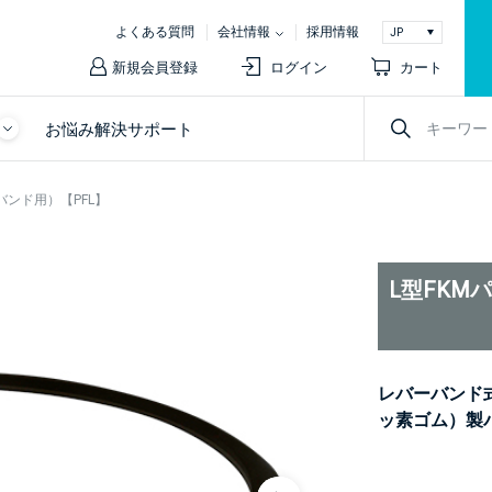
よくある質問
会社情報
採用情報
新規会員登録
ログイン
カート
お悩み解決サポート
バンド用）【PFL】
L型FKM
レバーバンド式
ッ素ゴム）製