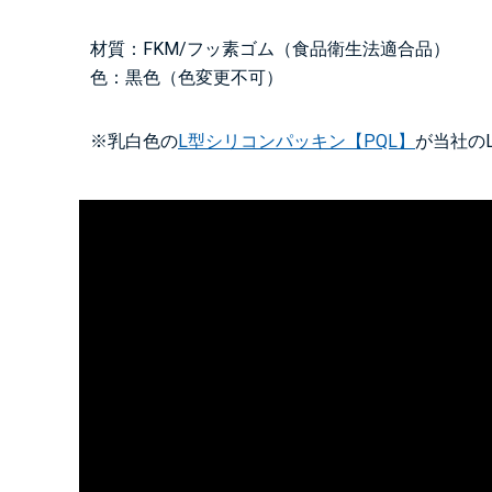
材質：FKM/フッ素ゴム（食品衛生法適合品）
色：黒色（色変更不可）
※乳白色の
L型シリコンパッキン【PQL】
が当社の