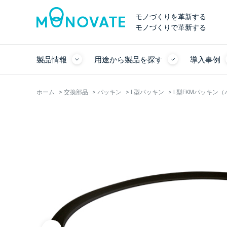
モノづくりを革新する
モノづくりで革新する
製品情報
用途から製品を探す
導入事例
ホーム
>
交換部品
>
パッキン
>
L型パッキン
>
L型FKMパッキン（