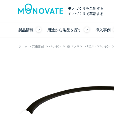
モノづくりを革新する
モノづくりで革新する
製品情報
用途から製品を探す
導入事例
ホーム
>
交換部品
>
パッキン
>
L型パッキン
>
L型NBRパッキン（