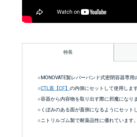
特長
○MONOVATE製レバーバンド式密閉容器専
○
CTL蓋【CF】
の内側にセットして使用しま
○容器から内容物を取り出す際に邪魔になり
○くぼみのある面が蓋側になるようにセット
○ニトリルゴム製で耐薬品性に優れています