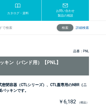
お問い合わせ
カタログ・資料
製品の相談
詳細検索
検索
品番：PNL
パッキン（バンド用）【PNL】
密閉容器（CTLシリーズ）、CTL蓋専用のNBR（ニ
製パッキンです。
￥6,182
（税込）