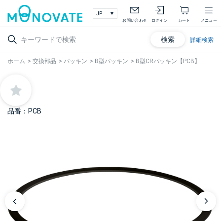
お問い合わせ
ログイン
カート
メニュー
検索
詳細検索
ホーム
>
交換部品
>
パッキン
>
B型パッキン
>
B型CRパッキン【PCB】
品番：PCB