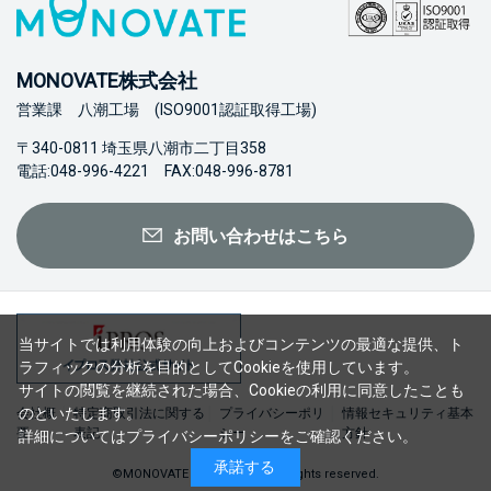
MONOVATE株式会社
営業課 八潮工場 (ISO9001認証取得工場)
〒340-0811 埼玉県八潮市二丁目358
電話:048-996-4221 FAX:048-996-8781
お問い合わせはこちら
当サイトでは利用体験の向上およびコンテンツの最適な提供、ト
ラフィックの分析を目的としてCookieを使用しています。
サイトの閲覧を継続された場合、Cookieの利用に同意したことも
のといたします。
会社概
特定商取引法に関する
プライバシーポリ
情報セキュリティ基本
要
表記
シー
方針
詳細については
プライバシーポリシー
をご確認ください。
承諾する
©MONOVATE Co., Ltd. 2023 All rights reserved.