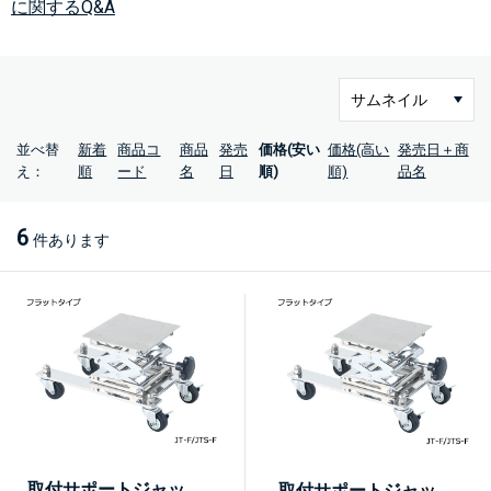
に関するQ&A
並べ替
新着
商品コ
商品
発売
価格(安い
価格(高い
発売日＋商
え：
順
ード
名
日
順)
順)
品名
6
件あります
取付サポートジャッ
取付サポートジャッ