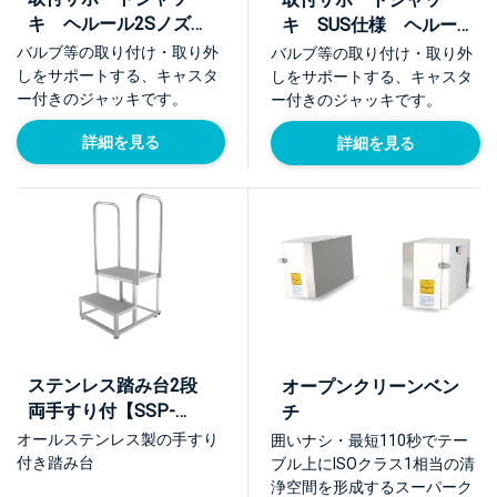
キ ヘルール2Sノズル
キ SUS仕様 ヘルー
タイプ【JT】
ル2Sノズルタイプ
バルブ等の取り付け・取り外
バルブ等の取り付け・取り外
【JTS】
しをサポートする、キャスタ
しをサポートする、キャスタ
ー付きのジャッキです。
ー付きのジャッキです。
詳細を見る
詳細を見る
ステンレス踏み台2段
オープンクリーンベン
両手すり付【SSP-
チ
S2H2】
オールステンレス製の手すり
囲いナシ・最短110秒でテー
付き踏み台
ブル上にISOクラス1相当の清
浄空間を形成するスーパーク