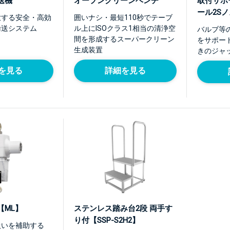
送機
オープンクリーンベンチ
取付サポ
ール2S
放する安全・高効
囲いナシ・最短110秒でテーブ
輸送システム
ル上にISOクラス1相当の清浄空
バルブ等
間を形成するスーパークリーン
をサポー
生成装置
きのジャ
を見る
詳細を見る
【ML】
ステンレス踏み台2段 両手す
り付【SSP-S2H2】
扱いを補助する