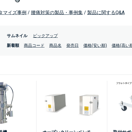
タマイズ事例
/
腰痛対策の製品・事例集
/
製品に関するQ&A
：
サムネイル
ピックアップ
：
新着順
商品コード
商品名
発売日
価格(安い順)
価格(高い順