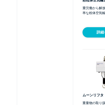
粉粒体空気輸
重労働から解
率な粉体空気
詳細
ムーンリフタ
重量物の取り