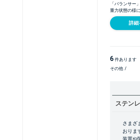
「バランサー
重力状態の様
詳細
6
件あります
その他
/
ステン
さまざ
おりま
装置や