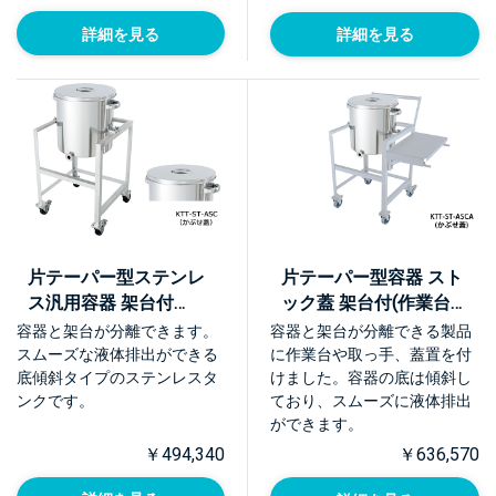
詳細を見る
詳細を見る
片テーパー型ステンレ
片テーパー型容器 スト
ス汎用容器 架台付
ック蓋 架台付(作業台・
【KTT-ST-ASC】
取っ手・蓋置付)【KTT-
容器と架台が分離できます。
容器と架台が分離できる製品
ST-ASCA】
スムーズな液体排出ができる
に作業台や取っ手、蓋置を付
底傾斜タイプのステンレスタ
けました。容器の底は傾斜し
ンクです。
ており、スムーズに液体排出
ができます。
￥494,340
￥636,570