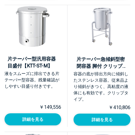
片テーパー型汎用容器
片テーパー急傾斜型密
目盛付【KTT-ST-M】
閉容器 脚付 クリップ式
【KTTX-CTH-L】
液をスムーズに排出できる片
容器の底が排出方向に傾斜し
テーパー型容器。残量確認が
たステンレス容器。従来品よ
しやすい目盛り付きです。
り傾斜がきつく、高粘度の液
体にも有効です。クリップタ
イプ。
￥149,556
￥410,806
詳細を見る
詳細を見る