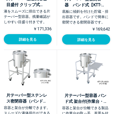
目盛付 クリップ式
器 バンド式【KTT-
【KTT-CTH-M】
CTL】
液をスムーズに排出できる片
底板に傾斜を付けた貯蔵・排
テーパー型容器。残量確認が
出容器です。バンドで簡単に
しやすい目盛り付きです。
密閉できる密閉容器です。
￥171,336
￥169,642
詳細を見る
詳細を見る
片テーパー型ステンレ
片テーパー型容器 バン
ス密閉容器（バンド
ド式 架台付(作業台・取
式） 架台付【KTT-CTL-
っ手・蓋置付)【KTT-
容器と架台が分離できます。
容器と架台が分離できる製品
ASC】
CTL-ASCA】
スムーズな液体排出ができる
に作業台や取っ手、蓋置を付