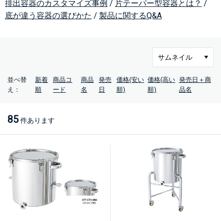
排出容器のカスタマイズ事例
/
片テーパー型容器とは？
/
底が違う容器の選びかた
/
製品に関するQ&A
並べ替
新着
商品コ
商品
発売
価格(安い
価格(高い
発売日＋商
え：
順
ード
名
日
順)
順)
品名
85
件あります