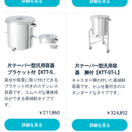
詳細を見る
詳細を見る
片テーパー型汎用容器
片テーパー型汎用容
ブラケット付【KTT-ST-
器 脚付【KTT-ST-L】
BRK】
架台や装置に取り付けできる
キャスター脚の付いた底傾斜
ブラケット付きのステンレス
容器です。かぶせ蓋付きのス
容器です。スムーズな液体排
タンダードなタイプです。
出ができる底傾斜タイプで
す。
￥211,860
￥324,852
詳細を見る
詳細を見る