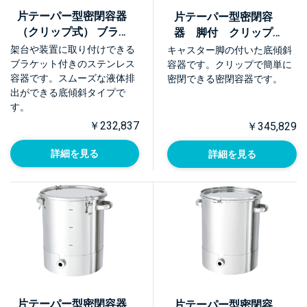
片テーパー型密閉容器
片テーパー型密閉容
（クリップ式） ブラケ
器 脚付 クリップ式
ット付【KTT-CTH-
【KTT-CTH-L】
架台や装置に取り付けできる
キャスター脚の付いた底傾斜
BRK】
ブラケット付きのステンレス
容器です。クリップで簡単に
容器です。スムーズな液体排
密閉できる密閉容器です。
出ができる底傾斜タイプで
す。
￥232,837
￥345,829
詳細を見る
詳細を見る
片テーパー型密閉容器
片テーパー型密閉容