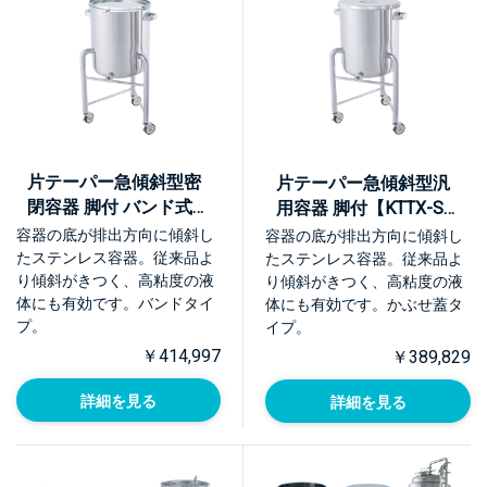
片テーパー急傾斜型密
片テーパー急傾斜型汎
閉容器 脚付 バンド式
用容器 脚付【KTTX-ST-
【KTTX-CTL-L】
L】
容器の底が排出方向に傾斜し
容器の底が排出方向に傾斜し
たステンレス容器。従来品よ
たステンレス容器。従来品よ
り傾斜がきつく、高粘度の液
り傾斜がきつく、高粘度の液
体にも有効です。バンドタイ
体にも有効です。かぶせ蓋タ
プ。
イプ。
￥414,997
￥389,829
詳細を見る
詳細を見る