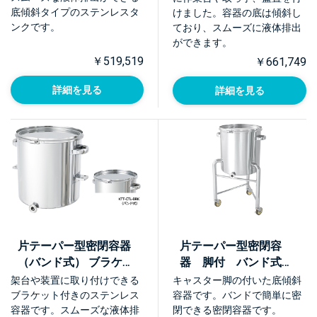
底傾斜タイプのステンレスタ
けました。容器の底は傾斜し
ンクです。
ており、スムーズに液体排出
ができます。
￥519,519
￥661,749
詳細を見る
詳細を見る
片テーパー型密閉容器
片テーパー型密閉容
（バンド式） ブラケッ
器 脚付 バンド式
ト付【KTT-CTL-BRK】
【KTT-CTL-L】
架台や装置に取り付けできる
キャスター脚の付いた底傾斜
ブラケット付きのステンレス
容器です。バンドで簡単に密
容器です。スムーズな液体排
閉できる密閉容器です。