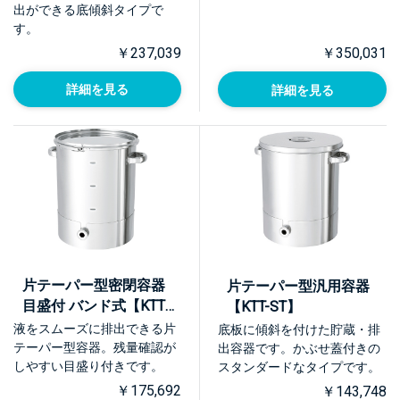
出ができる底傾斜タイプで
す。
￥237,039
￥350,031
詳細を見る
詳細を見る
片テーパー型密閉容器
片テーパー型汎用容器
目盛付 バンド式【KTT-
【KTT-ST】
CTL-M】
液をスムーズに排出できる片
底板に傾斜を付けた貯蔵・排
テーパー型容器。残量確認が
出容器です。かぶせ蓋付きの
しやすい目盛り付きです。
スタンダードなタイプです。
￥175,692
￥143,748