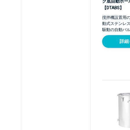
ク底自動ボー
【DTABS】
撹拌機設置用
動式ステンレ
駆動の自動バ
詳細