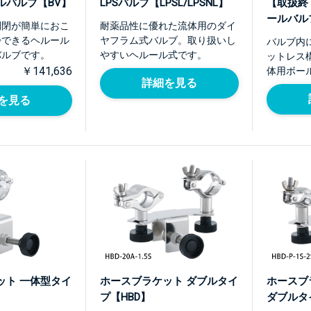
ルバルブ【BV】
LPSバルブ【LPSL/LPSNL】
【取扱終
ールバル
開閉が簡単におこ
耐薬品性に優れた流体用のダイ
浄できるヘルール
ヤフラム式バルブ。取り扱いし
バルブ内
バルブです。
やすいヘルール式です。
ットレス
￥141,636
体用ボー
詳細を見る
を見る
ット 一体型タイ
ホースブラケット ダブルタイ
ホースブ
プ【HBD】
ダブルタイ