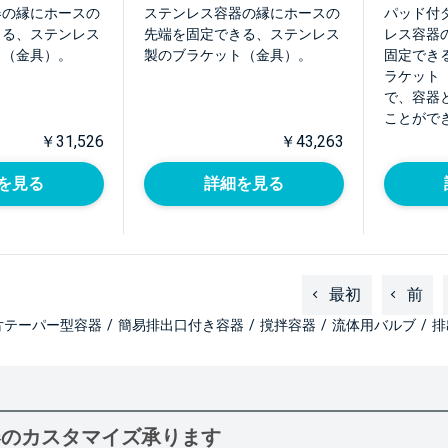
器の縁にホースの
ステンレス容器の縁にホースの
パッド付
きる、ステンレス
先端を固定できる、ステンレス
レス容器
ト（金具）。
製のブラケット（金具）。
固定でき
ラケット
で、容器
ことがで
￥31,526
￥43,263
を見る
詳細を見る
最初
前
片テーパー型容器
/
簡易排出口付き容器
/
撹拌容器
/
流体用バルブ
/
排
器のカスタマイズ承ります