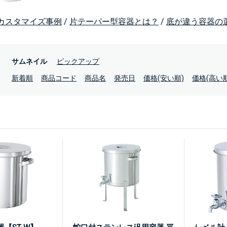
カスタマイズ事例
/
片テーパー型容器とは？
/
底が違う容器の
：
サムネイル
ピックアップ
：
新着順
商品コード
商品名
発売日
価格(安い順)
価格(高い順