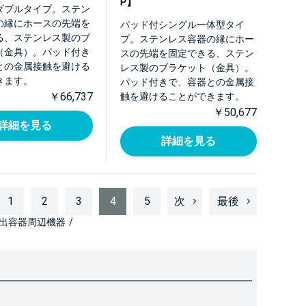
P】
ダブルタイプ。ステン
の縁にホースの先端を
パッド付シングル一体型タイ
る、ステンレス製のブ
プ。ステンレス容器の縁にホー
（金具）。パッド付き
スの先端を固定できる、ステン
との金属接触を避ける
レス製のブラケット（金具）。
きます。
パッド付きで、容器との金属接
￥66,737
触を避けることができます。
￥50,677
詳細を見る
詳細を見る
1
2
3
4
5
次
最後
出容器周辺機器
/