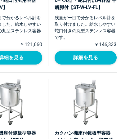
・蛇口付汎用容器
レベル計・蛇口付汎用容器 平
LV】
鋼脚付【ST-W-LV-FL】
目で分かるレベル計を
残量が一目で分かるレベル計を
ました。給水しやすい
取り付けました。給水しやすい
の丸型ステンレス容器
蛇口付きの丸型ステンレス容器
です。
￥121,660
￥146,333
詳細を見る
詳細を見る
機座付鏡板型容器
カクハン機座付鏡板型容器