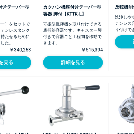
付片テーパー型
カクハン機座付片テーパー型
反転機能
容器 脚付【KTTK-L】
洗浄しや
テンレス
サー）をセットで
可搬型撹拌機を取り付けできる
り付けで
ステンレスタンク
底傾斜容器です。キャスター脚
を持たせるために
付きで容器ごと工程間を移動で
ました。
きます。
￥340,263
￥515,394
を見る
詳細を見る