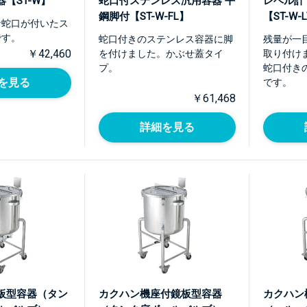
【ST-W】
蛇口付ステンレス汎用容器 平
レベル計
鋼脚付【ST-W-FL】
【ST-W-
な蛇口が付いたス
です。
蛇口付きのステンレス容器に脚
残量が一
￥42,460
を付けました。かぶせ蓋タイ
取り付け
プ。
蛇口付き
を見る
です。
￥61,468
詳細を見る
板型容器（タン
カクハン機座付鏡板型容器
カクハン