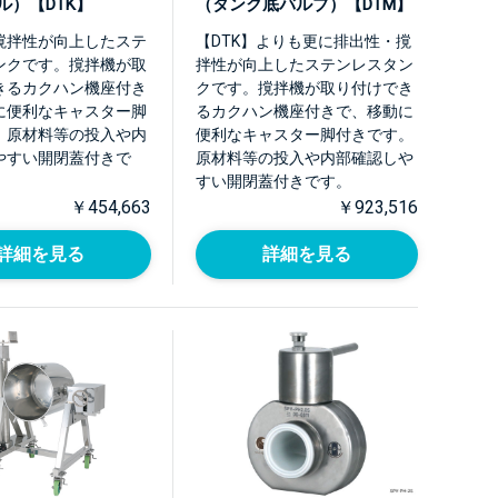
ル）【DTK】
（タンク底バルブ）【DTM】
撹拌性が向上したステ
【DTK】よりも更に排出性・撹
ンクです。撹拌機が取
拌性が向上したステンレスタン
きるカクハン機座付き
クです。撹拌機が取り付けでき
に便利なキャスター脚
るカクハン機座付きで、移動に
。原材料等の投入や内
便利なキャスター脚付きです。
やすい開閉蓋付きで
原材料等の投入や内部確認しや
すい開閉蓋付きです。
￥454,663
￥923,516
詳細を見る
詳細を見る