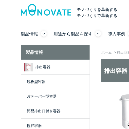
モノづくりを革新する
モノづくりで革新する
製品情報
用途から製品を探す
導入事例
製品情報
ホーム
>
排出容
排出容器
排出容器
鏡板型容器
片テーパー型容器
簡易排出口付き容器
撹拌容器