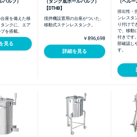
ルバルブ）
（タンク底ボールバルブ）
（ヘルー
【DTHB】
排出性・
ンレスタ
の台座を備えた移
撹拌機設置用の台座がついた、
り付けで
スタンクに、エア
移動式ステンレスタンク。
で、移動
ルブを搭載。
付きです
￥896,698
を見る
部確認し
す。
詳細を見る