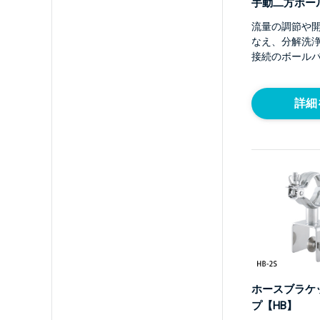
手動二方ボー
流量の調節や
なえ、分解洗
接続のボール
詳細
ホースブラケ
プ【HB】