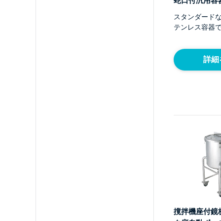
蛇口付汎用容器
スタンダード
テンレス容器
詳細
撹拌機座付鏡