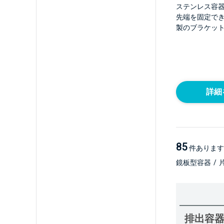
ステンレス容
先端を固定で
製のブラケッ
詳細
85
件あります
鏡板型容器
/
排出容