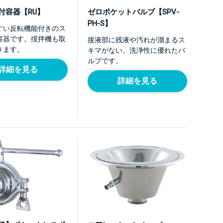
付容器【RU】
ゼロポケットバルブ【SPV-
PH-S】
すい反転機能付きのス
容器です。撹拌機も取
接液部に残液や汚れが溜まるス
きます。
キマがない、洗浄性に優れたバ
ルブです。
詳細を見る
詳細を見る