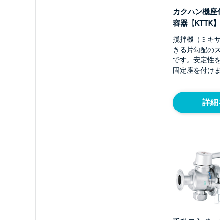
カクハン機座
容器【KTTK】
撹拌機（ミキ
きる片勾配の
です。安定性
固定座を付け
詳細