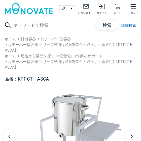
お問い合わせ
ログイン
カート
メニュー
検索
詳細検索
ホーム
>
排出容器
>
片テーパー型容器
>
片テーパー型容器 クリップ式 架台付(作業台・取っ手・蓋置付)【KTT-CTH-
ASCA】
ホーム
>
用途から製品を探す
>
軽量化/力作業をサポート
>
片テーパー型容器 クリップ式 架台付(作業台・取っ手・蓋置付)【KTT-CTH-
ASCA】
品番：KTT-CTH-ASCA