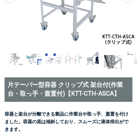
片テーパー型容器 クリップ式 架台付(作業
台・取っ手・蓋置付)【KTT-CTH-ASCA】
容器と架台が分離できる製品に作業台や取っ手、蓋置を付け
ました。容器の底は傾斜しており、スムーズに液体排出がで
きます。