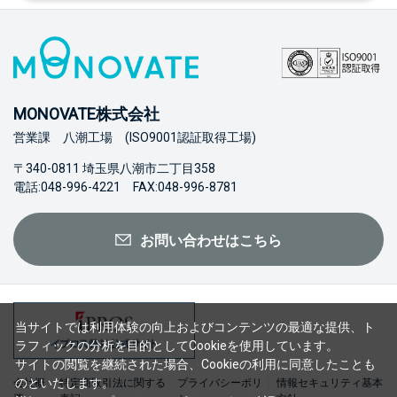
MONOVATE株式会社
営業課 八潮工場 (ISO9001認証取得工場)
〒340-0811 埼玉県八潮市二丁目358
電話:048-996-4221 FAX:048-996-8781
お問い合わせはこちら
当サイトでは利用体験の向上およびコンテンツの最適な提供、ト
ラフィックの分析を目的としてCookieを使用しています。
サイトの閲覧を継続された場合、Cookieの利用に同意したことも
のといたします。
会社概
特定商取引法に関する
プライバシーポリ
情報セキュリティ基本