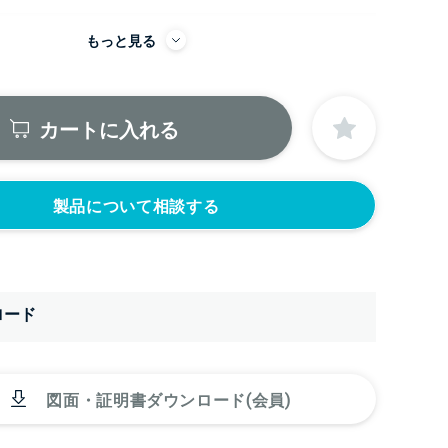
もっと見る
にノズルをつける
ニップル
ニップル
2440円)
3/8’(+22440円)
1/2’(+22440円)
カートに入れる
ソケット
ソケット
2440円)
3/8’(+22440円)
1/2’(+22440円)
ヘルール
ヘルール
440円)
1.5S’(+22440円)
2S’(+23100円)
製品について相談する
ロード
図面・証明書ダウンロード(会員)