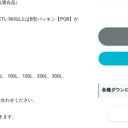
法適合品）
正面側の上部
T-CTL-565以上はB型パッキン【PQB】が
ニップル
1/4’(+2
ソケット
1/4’(+2
ヘルール
1S’(+22
なし
L、100L、150L、200L、300L、
各種ダウン
い合わせください。
きます。