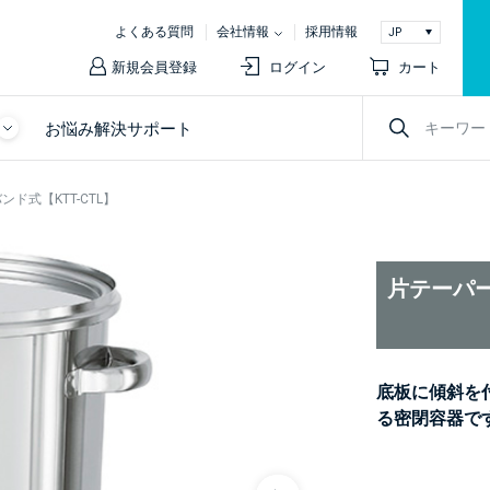
よくある質問
会社情報
採用情報
新規会員登録
ログイン
カート
お悩み解決サポート
ド式【KTT-CTL】
片テーパー
底板に傾斜を
る密閉容器で