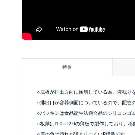
特長
○底板が排出方向に傾斜している為、液残り
○排出口が容器側面についているので、配管
○パッキンは食品衛生法適合品のシリコンゴ
○板厚はt1.0～t2.0の薄板で製作してお
○底の角は汚れが溜まりにくいR構造です。