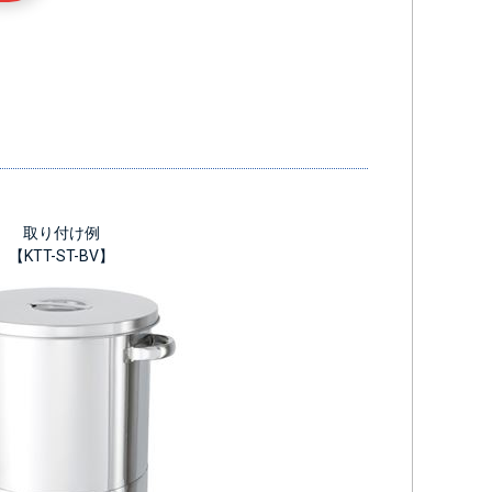
取り付け例
【KTT-ST-BV】