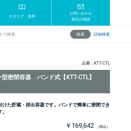
お問い合わせ
カタログ・資料
製品の相談
詳細検索
検索
品番：KTT-CTL
型密閉容器 バンド式【KTT-CTL】
付けた貯蔵・排出容器です。バンドで簡単に密閉でき
す。
￥169,642
（税込）