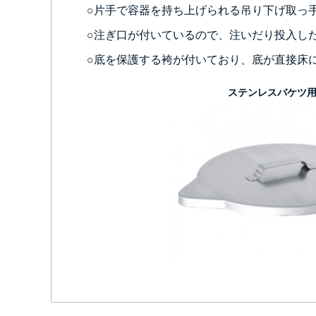
○片手で容器を持ち上げられる吊り下げ取っ
○注ぎ口が付いているので、注いだり投入し
○底を保護する袴が付いており、底が直接床
ステンレスバケツ