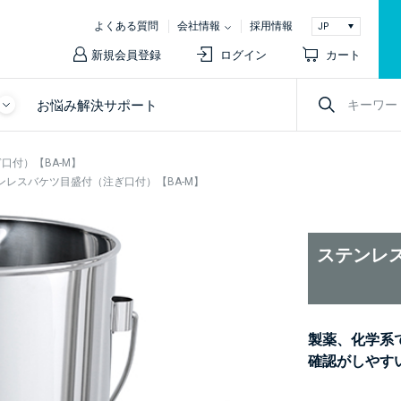
よくある質問
会社情報
採用情報
新規会員登録
ログイン
カート
お悩み解決サポート
口付）【BA-M】
ンレスバケツ目盛付（注ぎ口付）【BA-M】
ステンレス
製薬、化学系
確認がしやす