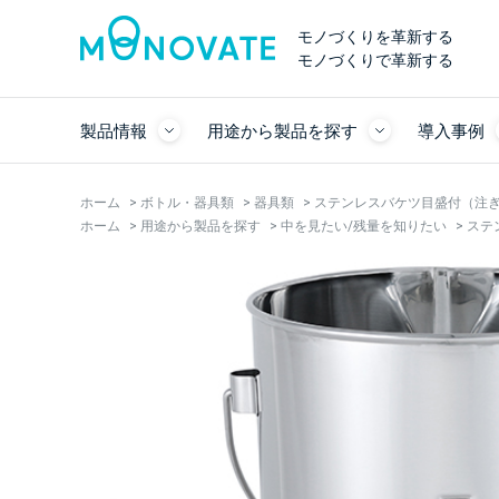
モノづくりを革新する
モノづくりで革新する
製品情報
用途から製品を探す
導入事例
ホーム
>
ボトル・器具類
>
器具類
>
ステンレスバケツ目盛付（注ぎ
ホーム
>
用途から製品を探す
>
中を見たい/残量を知りたい
>
ステ