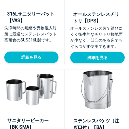
316Lサニタリーバット
オールステンレスチリ
【VAS】
トリ【DPS】
洗浄時間の短縮や異物混入対
オールステンレス製で錆びに
策に最適なステンレスバット
くく衛生的なチリトリ接地面
高耐食のSUS316L製です。
が少なく、凹凸のある床でも
ぐらつかず使用できます。
詳細を見る
詳細を見る
サニタリービーカー
ステンレスバケツ（注
【BK-SMA】
ぎ口付）【BA】