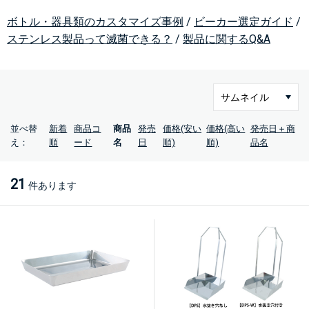
ボトル・器具類のカスタマイズ事例
/
ビーカー選定ガイド
/
ステンレス製品って滅菌できる？
/
製品に関するQ&A
並べ替
新着
商品コ
商品
発売
価格(安い
価格(高い
発売日＋商
え：
順
ード
名
日
順)
順)
品名
21
件あります