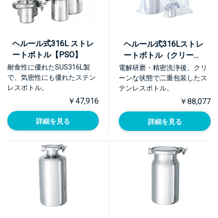
ヘルール式316L ストレ
ヘルール式316Lストレ
ートボトル【PSO】
ートボトル（クリーン
パック）【PSO-CP】
耐食性に優れたSUS316L製
電解研磨・精密洗浄後、クリ
で、気密性にも優れたステン
ーンな状態で二重包装したス
レスボトル。
テンレスボトル。
￥47,916
￥88,077
詳細を見る
詳細を見る