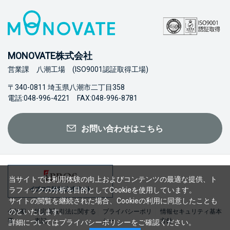
MONOVATE株式会社
営業課 八潮工場 (ISO9001認証取得工場)
〒340-0811 埼玉県八潮市二丁目358
電話:048-996-4221 FAX:048-996-8781
お問い合わせはこちら
当サイトでは利用体験の向上およびコンテンツの最適な提供、ト
ラフィックの分析を目的としてCookieを使用しています。
サイトの閲覧を継続された場合、Cookieの利用に同意したことも
のといたします。
会社概
特定商取引法に関する
プライバシーポリ
情報セキュリティ基本
要
表記
シー
方針
詳細については
プライバシーポリシー
をご確認ください。