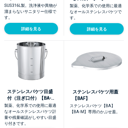
SUS316L製。洗浄液や異物が
製薬、化学系での使用に最適
溜まらないサニタリー仕様で
なオールステンレスバケツで
す。
す。
詳細を見る
詳細を見る
ステンレスバケツ目盛
ステンレスバケツ用蓋
付（注ぎ口付）【BA-
【BAF】
M】
製薬、化学系での使用に最適
ステンレスバケツ【BA】
なオールステンレスバケツ計
【BA-M】専用のかぶせ蓋。
量や残量確認がしやすい目盛
り付きです。