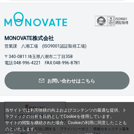
MONOVATE株式会社
営業課 八潮工場 (ISO9001認証取得工場)
〒340-0811 埼玉県八潮市二丁目358
電話:048-996-4221 FAX:048-996-8781
お問い合わせはこちら
当サイトでは利用体験の向上およびコンテンツの最適な提供、ト
ラフィックの分析を目的としてCookieを使用しています。
サイトの閲覧を継続された場合、Cookieの利用に同意したことも
のといたします。
会社概
特定商取引法に関する
プライバシーポリ
情報セキュリティ基本