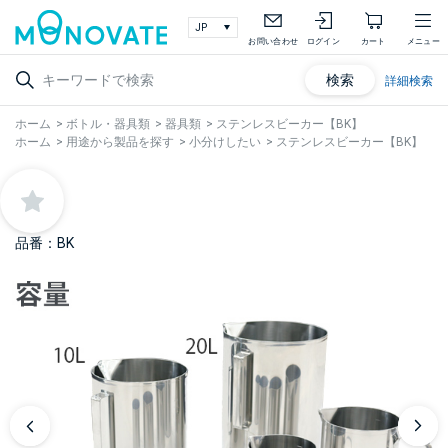
お問い合わせ
ログイン
カート
メニュー
検索
詳細検索
ホーム
>
ボトル・器具類
>
器具類
>
ステンレスビーカー【BK】
ホーム
>
用途から製品を探す
>
小分けしたい
>
ステンレスビーカー【BK】
品番：BK