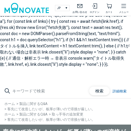
document.addEventListener("DOMContentLoaded", async () => { // 製
品Q&A右メニュー関連Q&A const links =
お問い合わせ
ログイン
カート
メニュー
document.querySelectorAll(".qa_contents .sb-p .sb-25c .faq-relate ul
a"); for (const link of links) { try { const res = await fetch(link.href); if
(!res.ok) throw new Error("fetch失敗"); const text = await res.text();
const doc = new DOMParser().parseFromString(text, "text/html");
const h1 = doc.querySelector("h1"); if (h1 && h1.textContent.trim()) { //
タイトルを挿入 link.textContent = h1.textContent.trim(); } else { // h1が
取れない場合は非表示 link.closest("li").style.display = "none"; } } catch
(e) { // 通信・解析エラー時 → 非表示 console.warn("タイトル取得失
敗:", link.href, e); link.closest("li").style.display = "none"; } } });
検索
詳細検索
ホーム
>
製品に関するQ&A
>
客先にて改造したいが、板厚が薄いので溶接が厳しい。
ホーム
>
製品に関するQ&A
>
取っ手等の追加変更
>
客先にて改造したいが、板厚が薄いので溶接が厳しい。