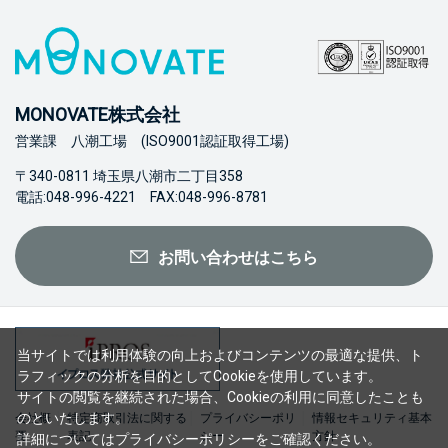
MONOVATE株式会社
営業課 八潮工場 (ISO9001認証取得工場)
〒340-0811 埼玉県八潮市二丁目358
電話:048-996-4221 FAX:048-996-8781
お問い合わせはこちら
当サイトでは利用体験の向上およびコンテンツの最適な提供、ト
ラフィックの分析を目的としてCookieを使用しています。
サイトの閲覧を継続された場合、Cookieの利用に同意したことも
のといたします。
会社概
特定商取引法に関する
プライバシーポリ
情報セキュリティ基本
要
表記
シー
方針
詳細については
プライバシーポリシー
をご確認ください。