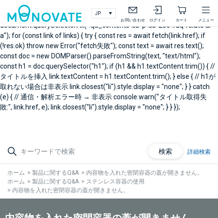
document.addEventListener("DOMContentLoaded", async () => { // 製
品Q&A右メニュー関連Q&A const links =
お問い合わせ
ログイン
カート
メニュー
document.querySelectorAll(".qa_contents .sb-p .sb-25c .faq-relate ul
a"); for (const link of links) { try { const res = await fetch(link.href); if
(!res.ok) throw new Error("fetch失敗"); const text = await res.text();
const doc = new DOMParser().parseFromString(text, "text/html");
const h1 = doc.querySelector("h1"); if (h1 && h1.textContent.trim()) { //
タイトルを挿入 link.textContent = h1.textContent.trim(); } else { // h1が
取れない場合は非表示 link.closest("li").style.display = "none"; } } catch
(e) { // 通信・解析エラー時 → 非表示 console.warn("タイトル取得失
敗:", link.href, e); link.closest("li").style.display = "none"; } } });
検索
詳細検索
ホーム
>
製品に関するQ&A
>
内容物を入れた密閉容器の蓋が開きません。
ホーム
>
製品に関するQ&A
>
ステンレス容器の使用
>
内容物を入れた密閉容器の蓋が開きません。
内容物を入れた密閉容器の蓋が開きません。