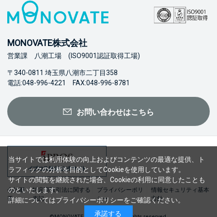
MONOVATE株式会社
営業課 八潮工場 (ISO9001認証取得工場)
〒340-0811 埼玉県八潮市二丁目358
電話:048-996-4221 FAX:048-996-8781
お問い合わせはこちら
当サイトでは利用体験の向上およびコンテンツの最適な提供、ト
ラフィックの分析を目的としてCookieを使用しています。
サイトの閲覧を継続された場合、Cookieの利用に同意したことも
のといたします。
会社概
特定商取引法に関する
プライバシーポリ
情報セキュリティ基本
要
表記
シー
方針
詳細については
プライバシーポリシー
をご確認ください。
承諾する
©MONOVATE Co., Ltd. 2023 All rights reserved.