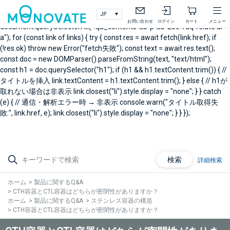
document.addEventListener("DOMContentLoaded", async () => { // 製
品Q&A右メニュー関連Q&A const links =
お問い合わせ
ログイン
カート
メニュー
document.querySelectorAll(".qa_contents .sb-p .sb-25c .faq-relate ul
a"); for (const link of links) { try { const res = await fetch(link.href); if
(!res.ok) throw new Error("fetch失敗"); const text = await res.text();
const doc = new DOMParser().parseFromString(text, "text/html");
const h1 = doc.querySelector("h1"); if (h1 && h1.textContent.trim()) { //
タイトルを挿入 link.textContent = h1.textContent.trim(); } else { // h1が
取れない場合は非表示 link.closest("li").style.display = "none"; } } catch
(e) { // 通信・解析エラー時 → 非表示 console.warn("タイトル取得失
敗:", link.href, e); link.closest("li").style.display = "none"; } } });
検索
詳細検索
ホーム
>
製品に関するQ&A
>
CTH容器とCTL容器はどちらが密閉性がありますか？
ホーム
>
製品に関するQ&A
>
ステンレス容器の構造
>
CTH容器とCTL容器はどちらが密閉性がありますか？