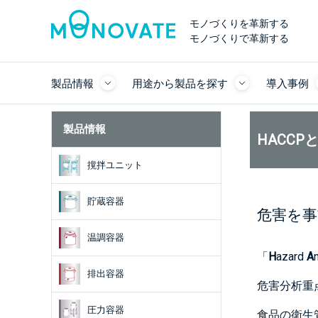
モノづくりを革新する
モノづくりで革新する
製品情報
用途から製品を探す
導入事例
製品情報
HACCP
撹拌ユニット
貯蔵容器
危害を事
温調容器
「
H
azard
A
排出容器
危害分析重
圧力容器
食品の衛生