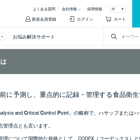
よくある質問
会社情報
採用情報
新規会員登録
ログイン
カート
お悩み解決サポート
とは
前に予測し、重点的に記録・管理する食品衛生
nalysis and
C
ritical
C
ontrol
P
oint」の略称で、ハサップまたは
点管理点とも言います。
管理について国際的な規格として、CODEX（コーデックス）