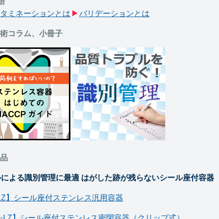
語
タミネーションとは
バリデーションとは
術コラム、小冊子
品
ルによる識別管理に最適 はがした跡が残らないシール座付容器
-LZ】シール座付ステンレス汎用容器
H-LZ】シール座付ステンレス密閉容器（クリップ式）