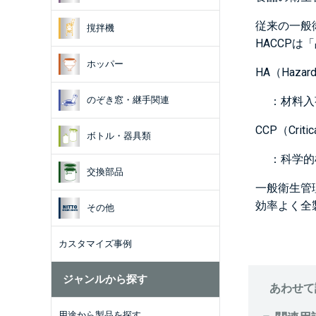
従来の一般
撹拌機
HACCP
ホッパー
HA（Hazard
のぞき窓・継手関連
：材料入
CCP（Critica
ボトル・器具類
：科学的
交換部品
一般衛生管
効率よく全
その他
カスタマイズ事例
ジャンルから探す
あわせて
用途から製品を探す