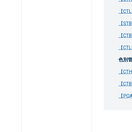
【CT
【ST
【CT
【CT
色別管
【CT
【CT
【PQ