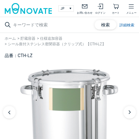
お問い合わせ
ログイン
カート
メニュー
検索
詳細検索
ホーム
>
貯蔵容器
>
仕様追加容器
>
シール座付ステンレス密閉容器（クリップ式）【CTH-LZ】
品番：CTH-LZ