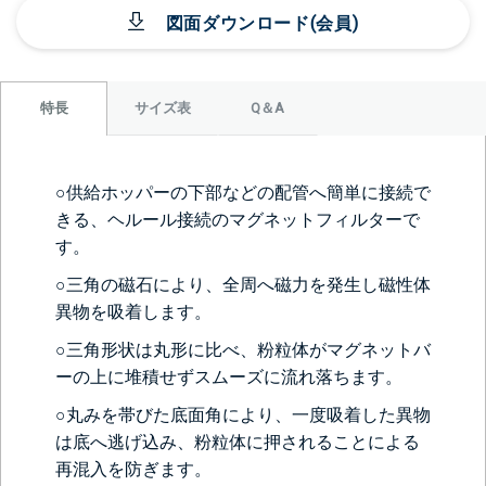
図面ダウンロード(会員)
サイズ表
Q＆A
特長
○供給ホッパーの下部などの配管へ簡単に接続で
きる、ヘルール接続のマグネットフィルターで
す。
○三角の磁石により、全周へ磁力を発生し磁性体
異物を吸着します。
○三角形状は丸形に比べ、粉粒体がマグネットバ
ーの上に堆積せずスムーズに流れ落ちます。
○丸みを帯びた底面角により、一度吸着した異物
は底へ逃げ込み、粉粒体に押されることによる
再混入を防ぎます。