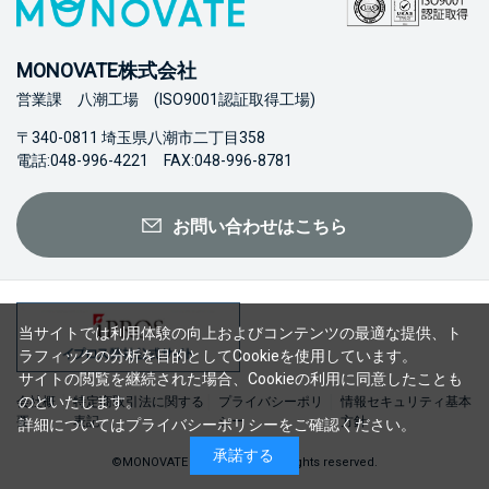
MONOVATE株式会社
営業課 八潮工場 (ISO9001認証取得工場)
〒340-0811 埼玉県八潮市二丁目358
電話:048-996-4221 FAX:048-996-8781
お問い合わせはこちら
当サイトでは利用体験の向上およびコンテンツの最適な提供、ト
ラフィックの分析を目的としてCookieを使用しています。
サイトの閲覧を継続された場合、Cookieの利用に同意したことも
のといたします。
会社概
特定商取引法に関する
プライバシーポリ
情報セキュリティ基本
要
表記
シー
方針
詳細については
プライバシーポリシー
をご確認ください。
承諾する
©MONOVATE Co., Ltd. 2023 All rights reserved.