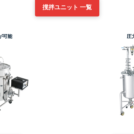
撹拌ユニット 一覧
が可能
圧