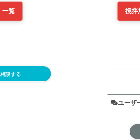
 一覧
撹拌
て相談する
ユーザ