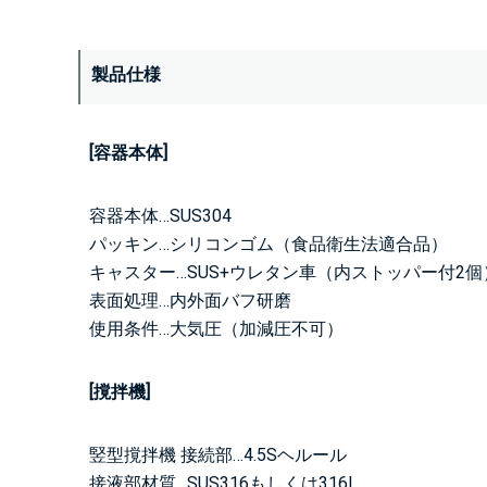
製品仕様
[容器本体]
容器本体…SUS304
パッキン…シリコンゴム（食品衛生法適合品）
キャスター…SUS+ウレタン車（内ストッパー付2個
表面処理…内外面バフ研磨
使用条件…大気圧（加減圧不可）
[撹拌機]
竪型撹拌機 接続部…4.5Sヘルール
接液部材質…SUS316もしくは316L