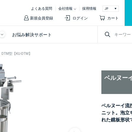
よくある質問
会社情報
採用情報
新規会員登録
ログイン
カート
お悩み解決サポート
TM型【KU-DTM】
ベルヌーイ
ベルヌーイ流
ニット。泡立
れた鏡板形状