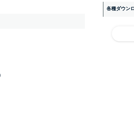
各種ダウン
）