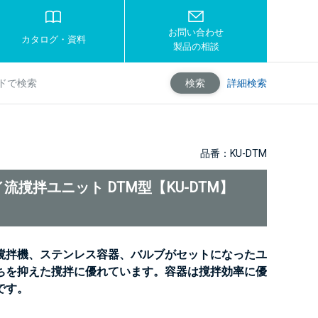
お問い合わせ
カタログ・資料
製品の相談
詳細検索
検索
品番：KU-DTM
流撹拌ユニット DTM型【KU-DTM】
撹拌機、ステンレス容器、バルブがセットになったユ
ちを抑えた撹拌に優れています。容器は撹拌効率に優
です。