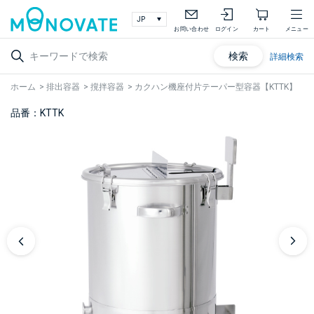
お問い合わせ
ログイン
カート
メニュー
検索
詳細検索
ホーム
>
排出容器
>
撹拌容器
>
カクハン機座付片テーパー型容器【KTTK】
品番：KTTK