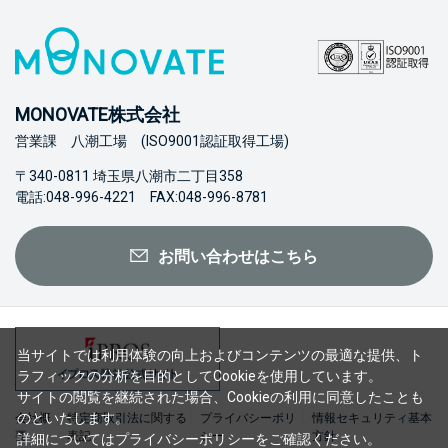
MONOVATE株式会社
営業課 八潮工場 (ISO9001認証取得工場)
〒340-0811 埼玉県八潮市二丁目358
電話:048-996-4221 FAX:048-996-8781
お問い合わせはこちら
当サイトでは利用体験の向上およびコンテンツの最適な提供、ト
ラフィックの分析を目的としてCookieを使用しています。
サイトの閲覧を継続された場合、Cookieの利用に同意したことも
のといたします。
会社概
特定商取引法に関する
プライバシーポリ
情報セキュリティ基本
要
表記
シー
方針
詳細については
プライバシーポリシー
をご確認ください。