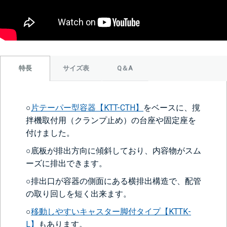
サイズ表
Q＆A
特長
○
片テーパー型容器【KTT-CTH】
をベースに、撹
拌機取付用（クランプ止め）の台座や固定座を
付けました。
○底板が排出方向に傾斜しており、内容物がスム
ーズに排出できます。
○排出口が容器の側面にある横排出構造で、配管
の取り回しを短く出来ます。
○
移動しやすいキャスター脚付タイプ【KTTK-
L】
もあります。