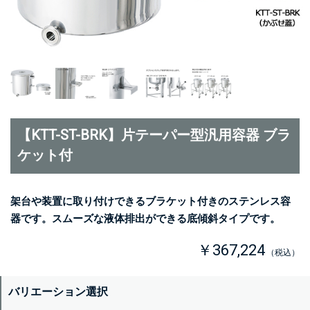
【KTT-ST-BRK】片テーパー型汎用容器 ブラ
ケット付
架台や装置に取り付けできるブラケット付きのステンレス容
器です。スムーズな液体排出ができる底傾斜タイプです。
￥367,224
（税込）
バリエーション選択