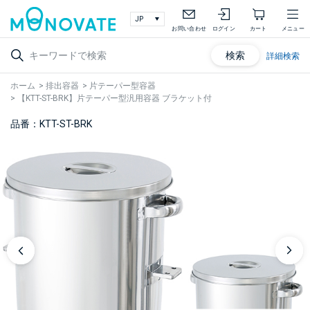
お問い合わせ
ログイン
カート
メニュー
検索
詳細検索
ホーム
>
排出容器
>
片テーパー型容器
>
【KTT-ST-BRK】片テーパー型汎用容器 ブラケット付
品番：KTT-ST-BRK