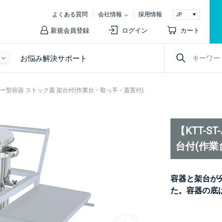
よくある質問
会社情報
採用情報
新規会員登録
ログイン
カート
お悩み解決サポート
テーパー型容器 ストック蓋 架台付(作業台・取っ手・蓋置付)
【KTT-S
台付(作業
容器と架台が
た。容器の底