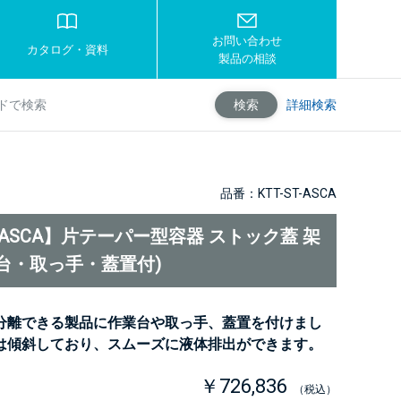
お問い合わせ
カタログ・資料
製品の相談
詳細検索
検索
品番：KTT-ST-ASCA
T-ASCA】片テーパー型容器 ストック蓋 架
台・取っ手・蓋置付)
分離できる製品に作業台や取っ手、蓋置を付けまし
は傾斜しており、スムーズに液体排出ができます。
￥726,836
（税込）