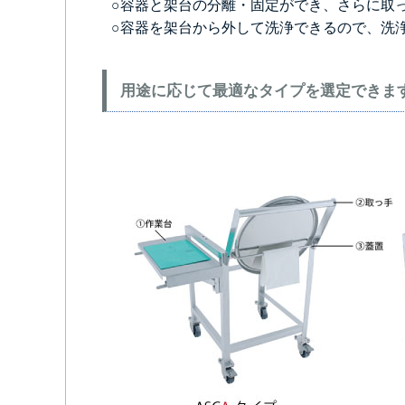
○容器と架台の分離・固定ができ、さらに取
○容器を架台から外して洗浄できるので、洗
用途に応じて最適なタイプを選定できま