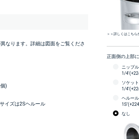
＞＞詳しくはこちら
が異なります。詳細は図面をご覧くださ
正面側の上部
ニップル
1/4’(+2
ソケット
個)
1/4’(+2
ヘルール
5Hサイズは2Sヘルール
1S’(+22
なし