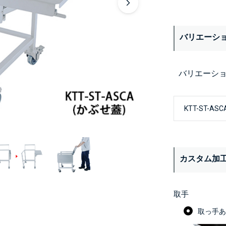
バリエーシ
バリエーシ
カスタム加
取手
取っ手あり