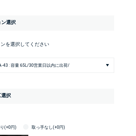
ョン選択
ョンを選択してください
工選択
(+0円)
取っ手なし(+0円)