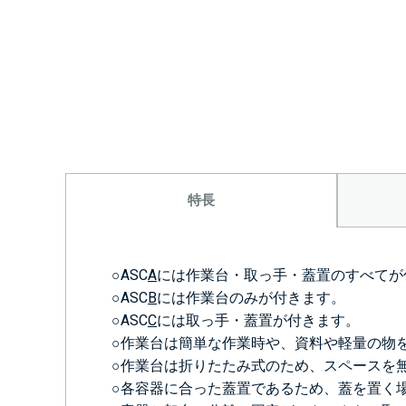
特長
○ASC
A
には作業台・取っ手・蓋置のすべてが
○ASC
B
には作業台のみが付きます。
○ASC
C
には取っ手・蓋置が付きます。
○作業台は簡単な作業時や、資料や軽量の物
○作業台は折りたたみ式のため、スペースを
○各容器に合った蓋置であるため、蓋を置く