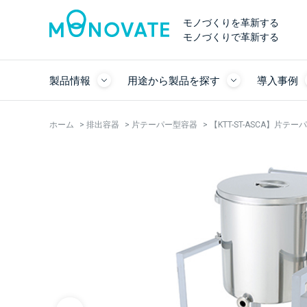
モノづくりを革新する
モノづくりで革新する
製品情報
用途から製品を探す
導入事例
ホーム
>
排出容器
>
片テーパー型容器
>
【KTT-ST-ASCA】片