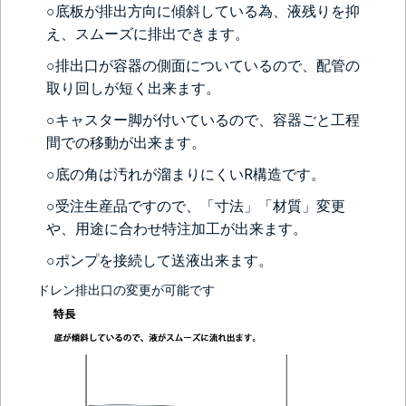
○底板が排出方向に傾斜している為、液残りを抑
え、スムーズに排出できます。
○排出口が容器の側面についているので、配管の
取り回しが短く出来ます。
○キャスター脚が付いているので、容器ごと工程
間での移動が出来ます。
＞＞詳しくはこちらから
○底の角は汚れが溜まりにくいR構造です。
○受注生産品ですので、「寸法」「材質」変更
や、用途に合わせ特注加工が出来ます。
○ポンプを接続して送液出来ます。
ドレン排出口の変更が可能です