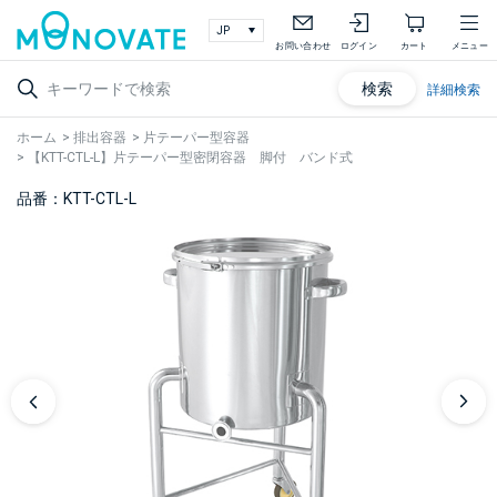
お問い合わせ
ログイン
カート
メニュー
検索
詳細検索
ホーム
>
排出容器
>
片テーパー型容器
>
【KTT-CTL-L】片テーパー型密閉容器 脚付 バンド式
品番：KTT-CTL-L