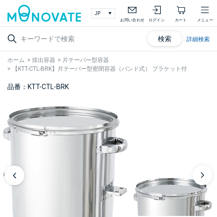
お問い合わせ
ログイン
カート
メニュー
検索
詳細検索
ホーム
>
排出容器
>
片テーパー型容器
>
【KTT-CTL-BRK】片テーパー型密閉容器（バンド式） ブラケット付
品番：KTT-CTL-BRK