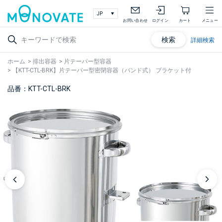
お問い合わせ
ログイン
カート
メニュー
検索
詳細検索
ホーム
>
排出容器
>
片テーパー型容器
>
【KTT-CTL-BRK】片テーパー型密閉容器（バンド式） ブラケット付
品番：KTT-CTL-BRK