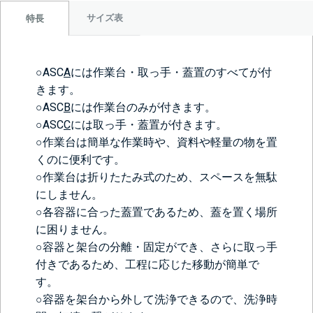
サイズ表
特長
○ASC
A
には作業台・取っ手・蓋置のすべてが付
きます。
○ASC
B
には作業台のみが付きます。
○ASC
C
には取っ手・蓋置が付きます。
○作業台は簡単な作業時や、資料や軽量の物を置
くのに便利です。
○作業台は折りたたみ式のため、スペースを無駄
にしません。
○各容器に合った蓋置であるため、蓋を置く場所
に困りません。
○容器と架台の分離・固定ができ、さらに取っ手
付きであるため、工程に応じた移動が簡単で
す。
○容器を架台から外して洗浄できるので、洗浄時