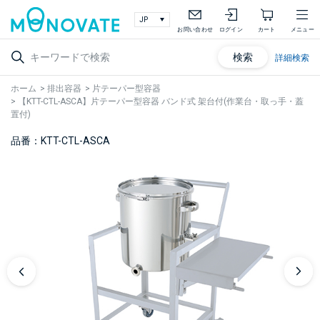
お問い合わせ
ログイン
カート
メニュー
検索
詳細検索
ホーム
>
排出容器
>
片テーパー型容器
>
【KTT-CTL-ASCA】片テーパー型容器 バンド式 架台付(作業台・取っ手・蓋
置付)
品番：KTT-CTL-ASCA