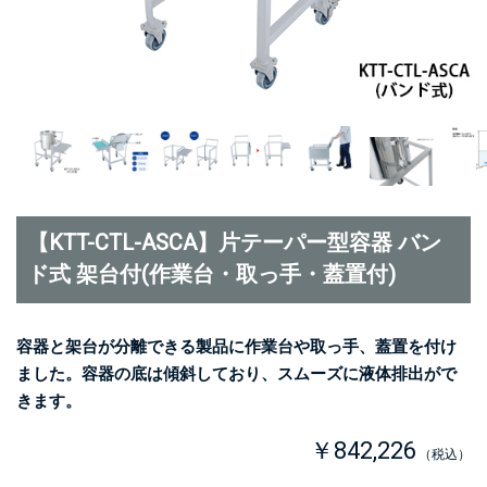
【KTT-CTL-ASCA】片テーパー型容器 バン
ド式 架台付(作業台・取っ手・蓋置付)
容器と架台が分離できる製品に作業台や取っ手、蓋置を付け
ました。容器の底は傾斜しており、スムーズに液体排出がで
きます。
￥842,226
（税込）