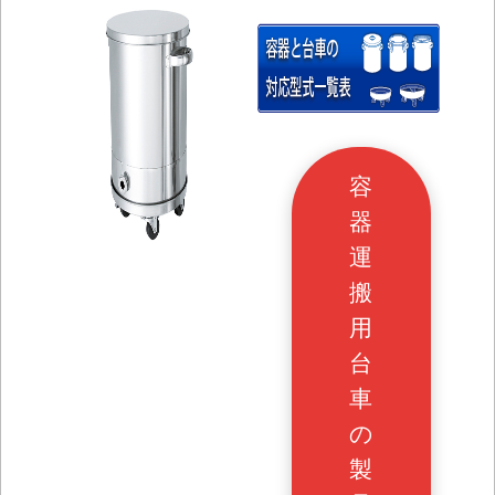
容
器
運
搬
用
台
車
の
製