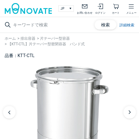
お問い合わせ
ログイン
カート
メニュー
検索
詳細検索
ホーム
>
排出容器
>
片テーパー型容器
>
【KTT-CTL】片テーパー型密閉容器 バンド式
品番：KTT-CTL