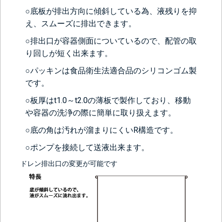
(+13200円)
○底板が排出方向に傾斜している為、液残りを抑
え、スムーズに排出できます。
○排出口が容器側面についているので、配管の取
り回しが短く出来ます。
○パッキンは食品衛生法適合品のシリコンゴム製
です。
○板厚はt1.0～t2.0の薄板で製作しており、移動
＞＞詳しくはこちらから
や容器の洗浄の際に簡単に取り扱えます。
○底の角は汚れが溜まりにくいR構造です。
○ポンプを接続して送液出来ます。
ドレン排出口の変更が可能です