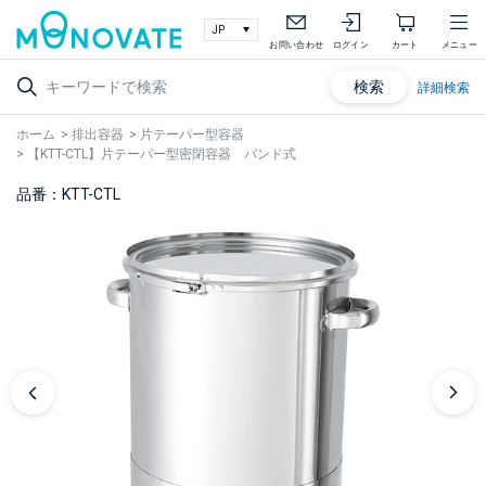
お問い合わせ
ログイン
カート
メニュー
検索
詳細検索
ホーム
>
排出容器
>
片テーパー型容器
>
【KTT-CTL】片テーパー型密閉容器 バンド式
品番：KTT-CTL