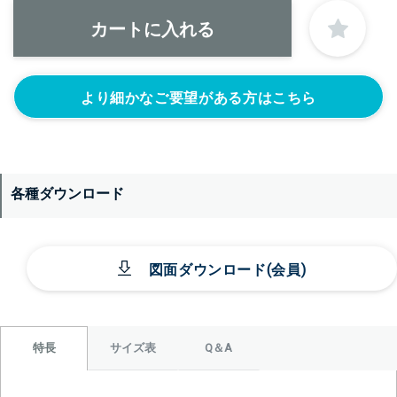
1S’(+22440円)
1.5S’(+22440円)
2S’(+23100円)
なし
より細かなご要望がある方はこちら
各種ダウンロード
＞＞詳しくはこちらから
図面ダウンロード(会員)
背面側に部品をつける
なし
レベル計をつけ
目盛りをつける
る(+56760円)
(+10560円)
サイズ表
Q＆A
特長
シール座をつけ
カードホルダー
る(+10560円)
をつける