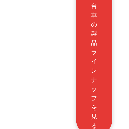
台
車
の
製
品
ラ
イ
ン
ナ
ッ
プ
を
見
る