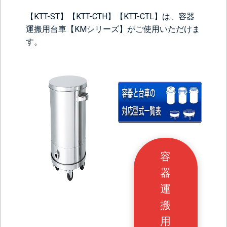
【KTT-ST】【KTT-CTH】【KTT-CTL】は、容器
運搬用台車【KMシリーズ】がご使用いただけま
す。
容
器
運
搬
用