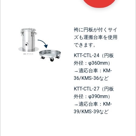
袴に円板が付くサイ
ズも運搬台車を使用
できます。
KTT-CTL-24（円板
外径：φ360mm）
→適応台車：KM-
36/KMS-36など
KTT-CTL-27（円板
外径：φ390mm）
→適応台車：KM-
39/KMS-39など