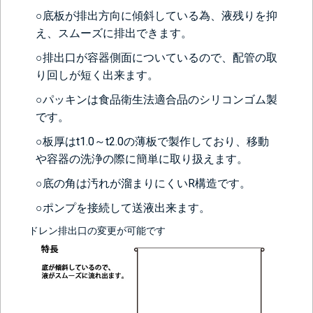
(+13200円)
○底板が排出方向に傾斜している為、液残りを抑
え、スムーズに排出できます。
○排出口が容器側面についているので、配管の取
り回しが短く出来ます。
○パッキンは食品衛生法適合品のシリコンゴム製
です。
○板厚はt1.0～t2.0の薄板で製作しており、移動
＞＞詳しくはこちらから
や容器の洗浄の際に簡単に取り扱えます。
○底の角は汚れが溜まりにくいR構造です。
○ポンプを接続して送液出来ます。
ドレン排出口の変更が可能です