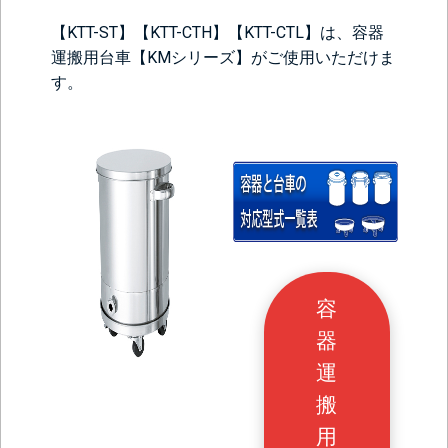
【KTT-ST】【KTT-CTH】【KTT-CTL】は、容器
運搬用台車【KMシリーズ】がご使用いただけま
す。
容
器
運
搬
用