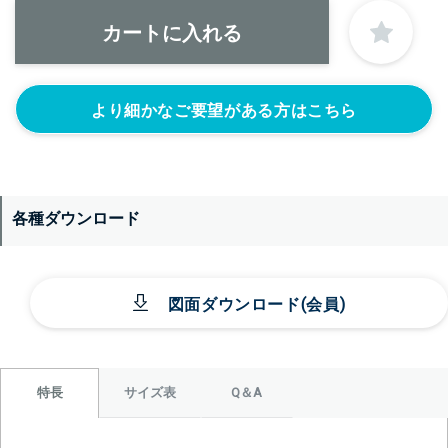
1S’(+22440円)
1.5S’(+22440円)
2S’(+23100円)
なし
より細かなご要望がある方はこちら
各種ダウンロード
＞＞詳しくはこちらから
図面ダウンロード(会員)
背面側に部品をつける
なし
レベル計をつけ
目盛りをつける
る(+56760円)
(+10560円)
サイズ表
Q＆A
特長
シール座をつけ
カードホルダー
る(+10560円)
をつける