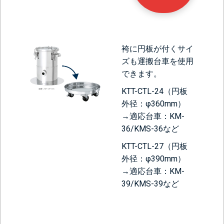
袴に円板が付くサイ
ズも運搬台車を使用
できます。
KTT-CTL-24（円板
外径：φ360mm）
→適応台車：KM-
36/KMS-36など
KTT-CTL-27（円板
外径：φ390mm）
→適応台車：KM-
39/KMS-39など