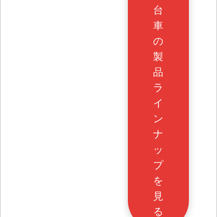
台
車
の
製
品
ラ
イ
ン
ナ
ッ
プ
を
見
る