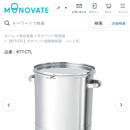
お問い合わせ
ログイン
カート
メニュー
検索
詳細検索
ホーム
>
排出容器
>
片テーパー型容器
>
【KTT-CTL】片テーパー型密閉容器 バンド式
品番：KTT-CTL