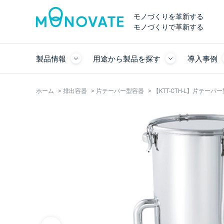
モノづくりを革新する
モノづくりで革新する
製品情報
用途から製品を探す
導入事例
ホーム
>
排出容器
>
片テーパー型容器
>
【KTT-CTH-L】片テ