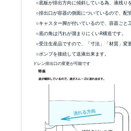
○底板が排出方向に傾斜している為、液残り
○排出口が容器の側面についているので、配
○キャスター脚が付いているので、容器ごと
○底の角は汚れが溜まりにくいR構造です。
○受注生産品ですので、「寸法」「材質」変
○ポンプを接続して送液出来ます。
ドレン排出口の変更が可能です