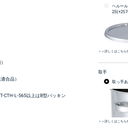
ヘルール
2S(+25
＞＞詳しくはこちら
個）
取手
法適合品）
取っ手あり
TT-CTH-L-565以上はB型パッキン
＞＞詳しくはこちら