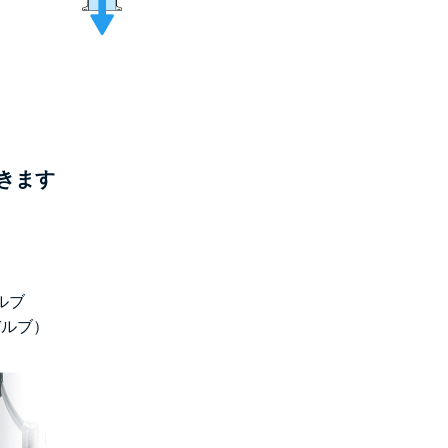
きます
ルブ
バルブ）