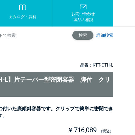
お問い合わせ
カタログ・資料
製品の相談
詳細検索
検索
品番：KTT-CTH-L
CTH-L】片テーパー型密閉容器 脚付 クリ
の付いた底傾斜容器です。クリップで簡単に密閉でき
す。
￥716,089
（税込）