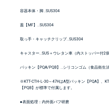
容器本体・脚…SUS304
蓋【MF】…SUS304
取っ手・キャッチクリップ…SUS304
キャスター…SUS＋ウレタン車（内ストッパー付2
パッキン【PQA/PQB】…シリコンゴム（食品衛生
※KTT-CTH-L-30～47HはA型パッキン【PQA】、K
【PQB】が標準で付属します。
●表面処理：内外面バフ研磨