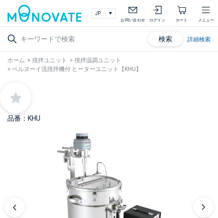
お問い合わせ
ログイン
カート
メニュー
検索
詳細検索
ホーム
>
撹拌ユニット
>
撹拌温調ユニット
>
ベルヌーイ流撹拌機付 ヒーターユニット【KHU】
品番：KHU