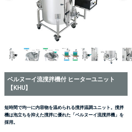
ベルヌーイ流撹拌機付 ヒーターユニット
【KHU】
短時間で均一に内容物を温められる撹拌温調ユニット。撹拌
機は泡立ちを抑えた撹拌に優れた「ベルヌーイ流撹拌機」を
採用。