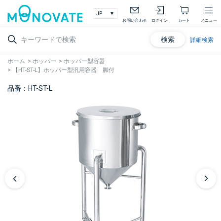
お問い合わせ
ログイン
カート
メニュー
検索
詳細検索
ホーム
>
ホッパー
>
ホッパー型容器
>
【HT-ST-L】ホッパー型汎用容器 脚付
品番：HT-ST-L