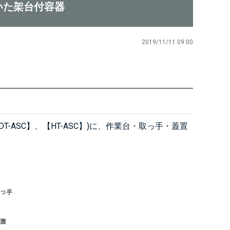
いた架台付容器
2019/11/11 09:00
DT-ASC】
、
【HT-ASC】
)に、作業台・取っ手・蓋置