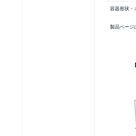
容器形状・
製品ページ
【