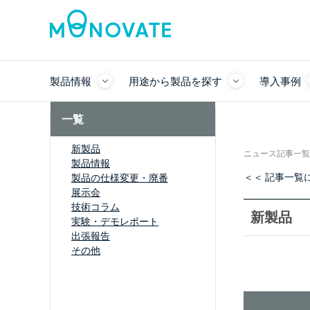
製品情報
用途から製品を探す
導入事例
一覧
新製品
ニュース記事一覧
製品情報
＜＜ 記事一覧
製品の仕様変更・廃番
展示会
技術コラム
新製品
実験・デモレポート
出張報告
その他