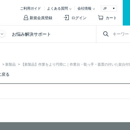
ご利用ガイド
よくある質問
会社情報
新規会員登録
ログイン
カート
お悩み解決サポート
>
新製品
>
【新製品】作業をより円滑に｜作業台・取っ手・蓋置の付いた架台付
に戻る