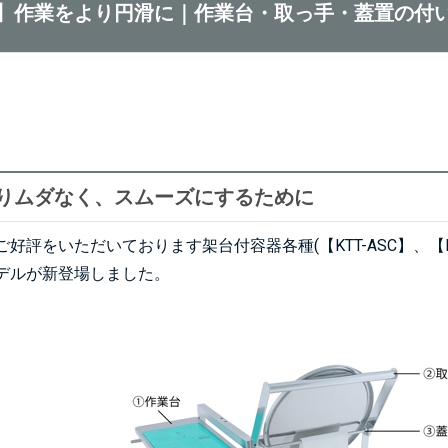
】作業をより円滑に｜作業台・取っ手・蓋置の付
りムダなく、スムーズにするために
ご好評をいただいております架台付容器各種(
【KTT-ASC】
、
【
デルが新登場しました。