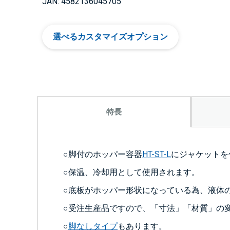
JAN: 4582136045705
選べるカスタマイズオプション
特長
○脚付のホッパー容器
HT-ST-L
にジャケットを
○保温、冷却用として使用されます。
○底板がホッパー形状になっている為、液体
○受注生産品ですので、「寸法」「材質」の
○
脚なしタイプ
もあります。