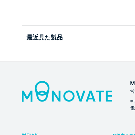
最近見た製品
M
営
〒
電話