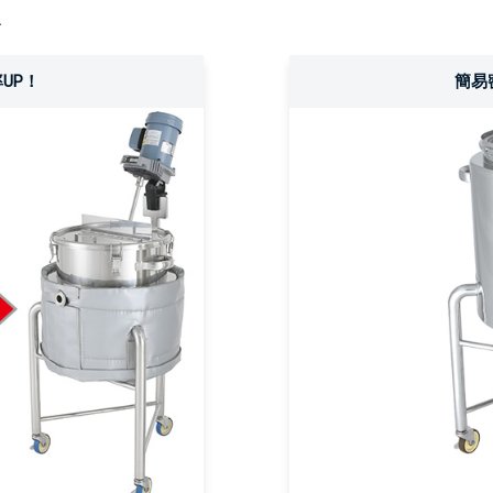
す
UP！
簡易