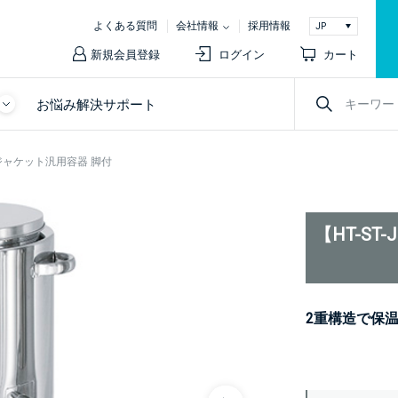
よくある質問
会社情報
採用情報
新規会員登録
ログイン
カート
お悩み解決サポート
ー型ジャケット汎用容器 脚付
【HT-S
2重構造で保