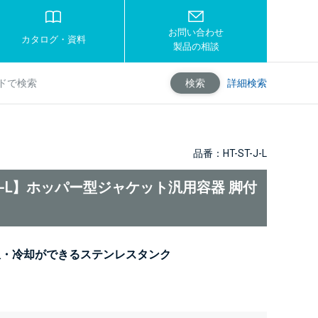
お問い合わせ
カタログ・資料
製品の相談
詳細検索
検索
品番：HT-ST-J-L
T-J-L】ホッパー型ジャケット汎用容器 脚付
温・冷却ができるステンレスタンク