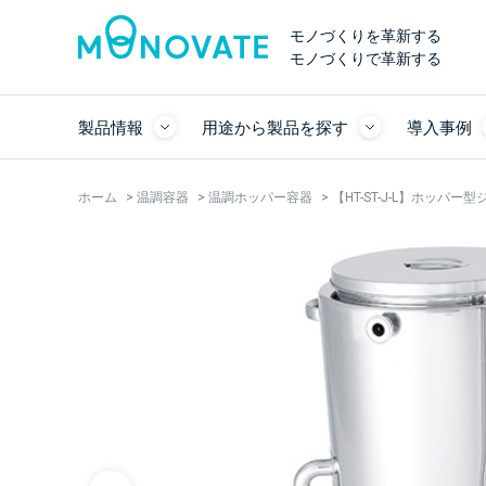
モノづくりを革新する
モノづくりで革新する
製品情報
用途から製品を探す
導入事例
ホーム
>
温調容器
>
温調ホッパー容器
>
【HT-ST-J-L】ホッパ