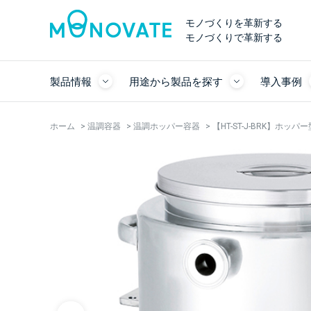
モノづくりを革新する
モノづくりで革新する
製品情報
用途から製品を探す
導入事例
ホーム
>
温調容器
>
温調ホッパー容器
>
【HT-ST-J-BRK】ホ