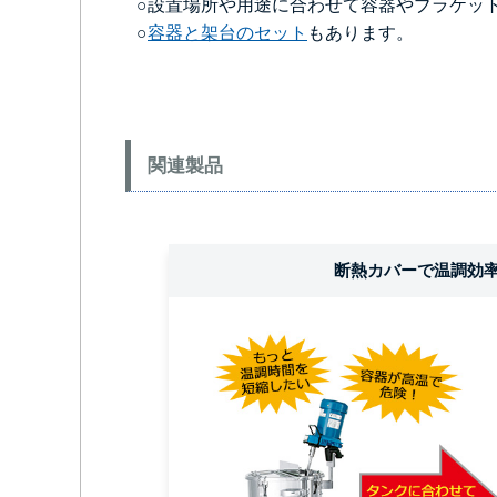
○設置場所や用途に合わせて容器やブラケッ
○
容器と架台のセット
もあります。
関連製品
断熱カバーで温調効率