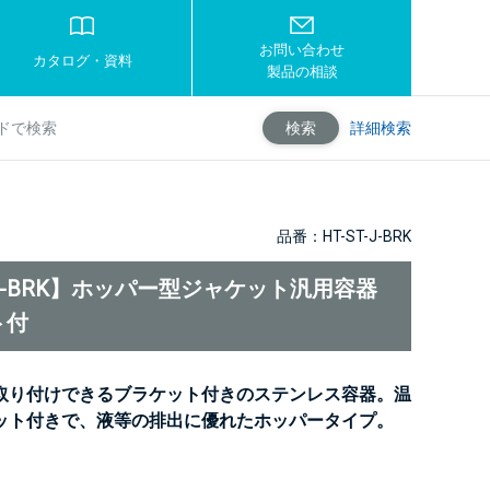
お問い合わせ
カタログ・資料
製品の相談
詳細検索
検索
品番：HT-ST-J-BRK
T-J-BRK】ホッパー型ジャケット汎用容器
ト付
取り付けできるブラケット付きのステンレス容器。温
ット付きで、液等の排出に優れたホッパータイプ。