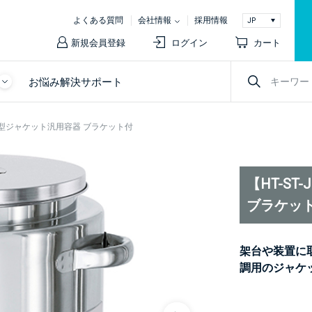
よくある質問
会社情報
採用情報
新規会員登録
ログイン
カート
お悩み解決サポート
ッパー型ジャケット汎用容器 ブラケット付
【HT-S
ブラケッ
架台や装置に
調用のジャケ